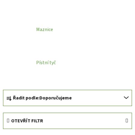
Maznice
Pístní tyč
Ř
Řadit podle:
Doporučujeme
a
z
e
OTEVŘÍT FILTR
n
í