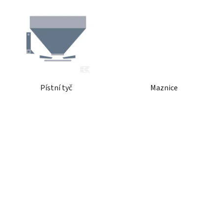
Pístní tyč
Maznice