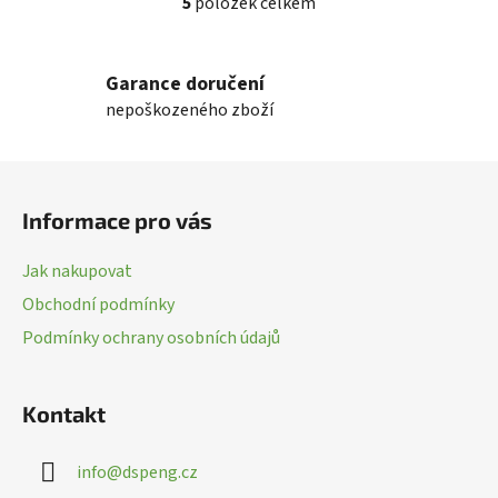
5
položek celkem
O
v
l
Garance doručení
á
nepoškozeného zboží
d
a
c
Z
í
á
p
Informace pro vás
p
r
a
v
Jak nakupovat
k
t
Obchodní podmínky
y
í
v
Podmínky ochrany osobních údajů
ý
p
i
Kontakt
s
u
info
@
dspeng.cz