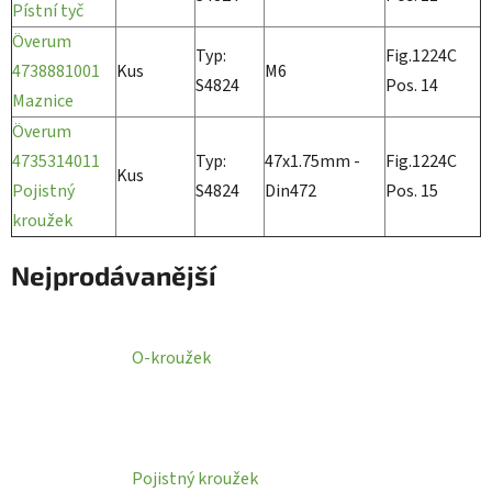
Pístní tyč
Överum
Typ:
Fig.1224C
4738881001
Kus
M6
S4824
Pos. 14
Maznice
Överum
4735314011
Typ:
47x1.75mm -
Fig.1224C
Kus
Pojistný
S4824
Din472
Pos. 15
kroužek
Nejprodávanější
O-kroužek
Pojistný kroužek