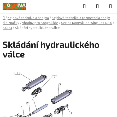
Přejít
Hledat
NÁKUPN
na
KOŠÍK
obsah
Domů
/
Kejdová technika a hnojiva
/
Kejdová technika a rozmetadla hnojiv
dle značky
/
Vhodný pro Kongskilde
/
Series Kongskilde Wing Jet 4800
/
S4824
/
Skládání hydraulického válce
Skládání hydraulického
válce