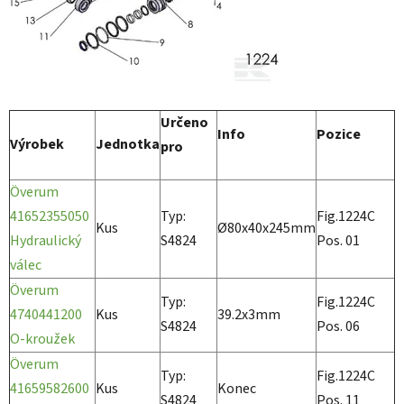
Určeno
Info
Pozice
Výrobek
Jednotka
pro
Överum
41652355050
Typ:
Fig.1224C
Kus
Ø80x40x245mm
Hydraulický
S4824
Pos. 01
válec
Överum
Typ:
Fig.1224C
4740441200
Kus
39.2x3mm
S4824
Pos. 06
O-kroužek
Överum
Typ:
Fig.1224C
41659582600
Kus
Konec
S4824
Pos. 11