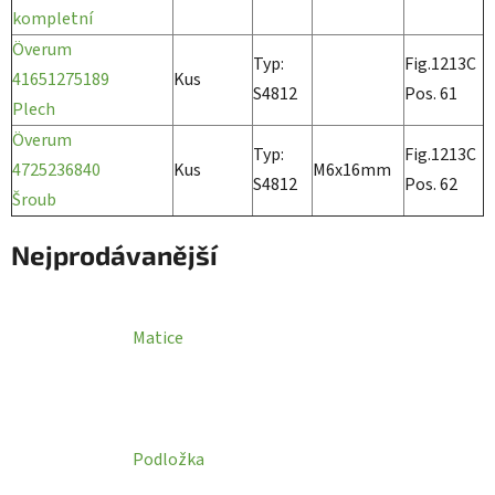
kompletní
Överum
Typ:
Fig.1213C
41651275189
Kus
S4812
Pos. 61
Plech
Överum
Typ:
Fig.1213C
4725236840
Kus
M6x16mm
S4812
Pos. 62
Šroub
Nejprodávanější
Matice
Podložka