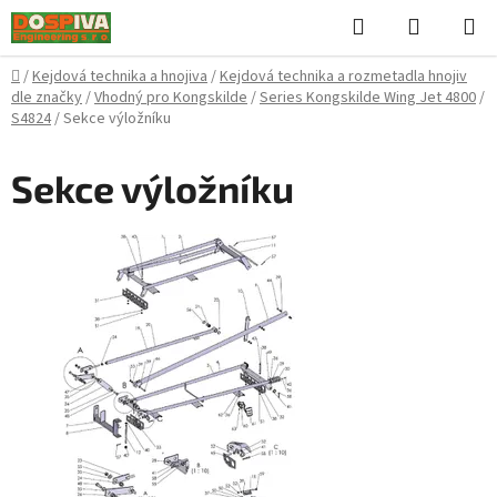
Přejít
Hledat
NÁKUPN
na
KOŠÍK
obsah
Domů
/
Kejdová technika a hnojiva
/
Kejdová technika a rozmetadla hnojiv
dle značky
/
Vhodný pro Kongskilde
/
Series Kongskilde Wing Jet 4800
/
S4824
/
Sekce výložníku
Sekce výložníku