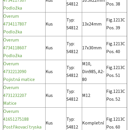
4734117307
Kus
10.5x22mm
S4812
Pos. 38
Podložka
Överum
Typ:
Fig.1213C
4734117807
Kus
13x24mm
S4812
Pos. 39
Podložka
Överum
Typ:
Fig.1213C
4734118607
Kus
17x30mm
S4812
Pos. 40
Podložka
Överum
M10,
Typ:
Fig.1213C
4732212090
Kus
Din985, A2-
S4812
Pos. 51
Pojistná matice
80
Överum
Typ:
Fig.1213C
4731232207
Kus
M12
S4812
Pos. 52
Matice
Överum
41651275188
Typ:
Fig.1213C
Kus
Kompletní
Postřikovací tryska
S4812
Pos. 60