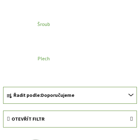
Šroub
Plech
Ř
Řadit podle:
Doporučujeme
a
z
e
OTEVŘÍT FILTR
n
í
V
p