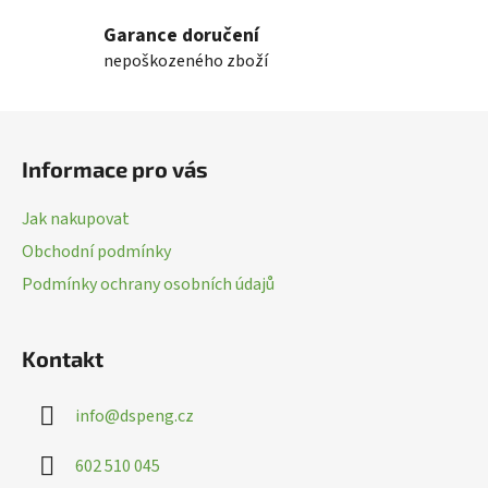
l
Garance doručení
á
nepoškozeného zboží
d
a
c
Z
í
á
p
Informace pro vás
p
r
a
v
Jak nakupovat
k
t
Obchodní podmínky
y
í
v
Podmínky ochrany osobních údajů
ý
p
i
Kontakt
s
u
info
@
dspeng.cz
602 510 045