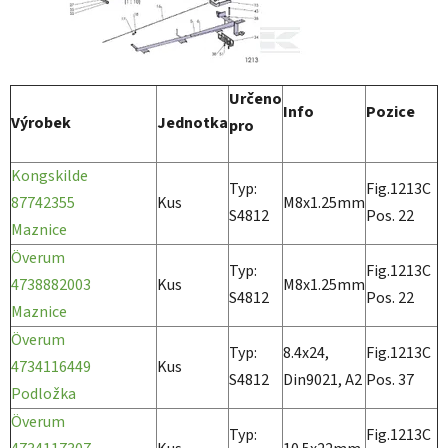
Určeno
Info
Pozice
Výrobek
Jednotka
pro
Kongskilde
Typ:
Fig.1213C
87742355
Kus
M8x1.25mm
S4812
Pos. 22
Maznice
Överum
Typ:
Fig.1213C
4738882003
Kus
M8x1.25mm
S4812
Pos. 22
Maznice
Överum
Typ:
8.4x24,
Fig.1213C
4734116449
Kus
S4812
Din9021, A2
Pos. 37
Podložka
Överum
Typ:
Fig.1213C