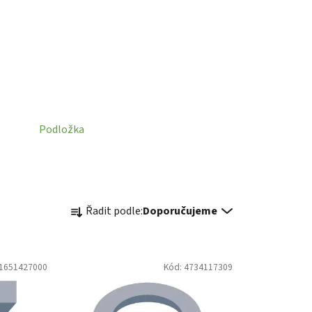
Podložka
Ř
Řadit podle:
Doporučujeme
a
z
e
1651427000
Kód:
4734117309
n
í
p