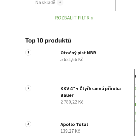
Na skladě
0
p
a
ROZBALIT FILTR
n
e
l
Top 10 produktů
Otočný píst NBR
5 621,66 Kč
KKV 4" + Čtyřhranná příruba
Bauer
2 780,22 Kč
Apollo Total
139,27 Kč