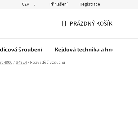
CZK
Přihlášení
Registrace
PRÁZDNÝ KOŠÍK
NÁKUPNÍ
KOŠÍK
dicová šroubení
Kejdová technika a hnojiva
et 4800
/
S4824
/
Rozvaděč vzduchu