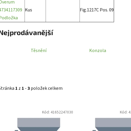
Överum
4734117309
Kus
Fig.1217C Pos. 09
Podložka
Nejprodávanější
Těsnění
Konzola
Stránka
1
z
1
-
3
položek celkem
V
Kód:
41652247030
Kód:
4
ý
p
i