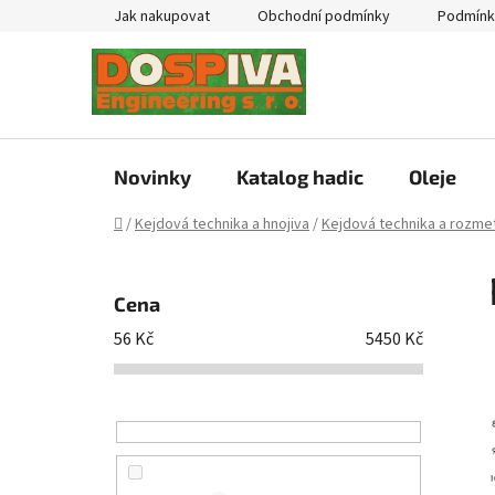
Přejít
Jak nakupovat
Obchodní podmínky
Podmínk
na
obsah
Novinky
Katalog hadic
Oleje
Domů
/
Kejdová technika a hnojiva
/
Kejdová technika a rozmet
P
o
Cena
s
56
Kč
5450
Kč
t
r
a
n
n
í