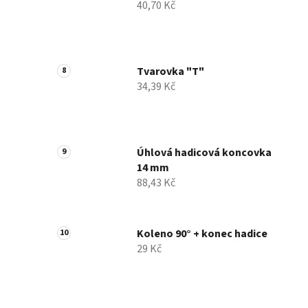
40,70 Kč
Tvarovka "T"
34,39 Kč
Úhlová hadicová koncovka
14 mm
88,43 Kč
Koleno 90° + konec hadice
29 Kč