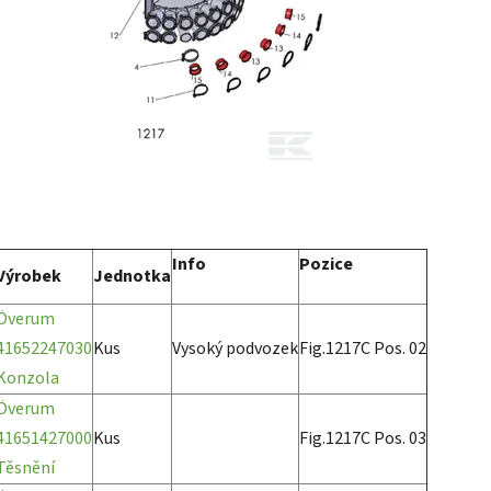
Info
Pozice
Výrobek
Jednotka
Överum
41652247030
Kus
Vysoký podvozek
Fig.1217C Pos. 02
Konzola
Överum
41651427000
Kus
Fig.1217C Pos. 03
Těsnění