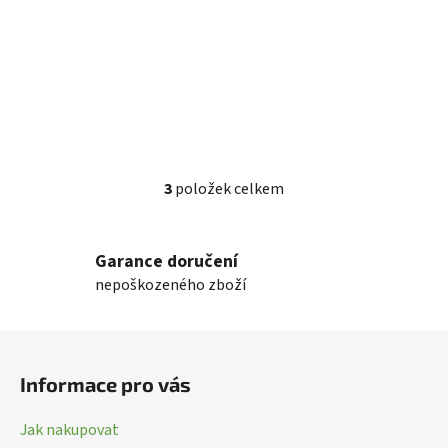
3
položek celkem
O
v
l
Garance doručení
á
nepoškozeného zboží
d
a
c
Z
í
á
p
Informace pro vás
p
r
a
v
Jak nakupovat
k
t