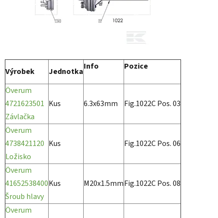
Info
Pozice
Výrobek
Jednotka
Överum
4721623501
Kus
6.3x63mm
Fig.1022C Pos. 03
Závlačka
Överum
4738421120
Kus
Fig.1022C Pos. 06
Ložisko
Överum
41652538400
Kus
M20x1.5mm
Fig.1022C Pos. 08
Šroub hlavy
Överum