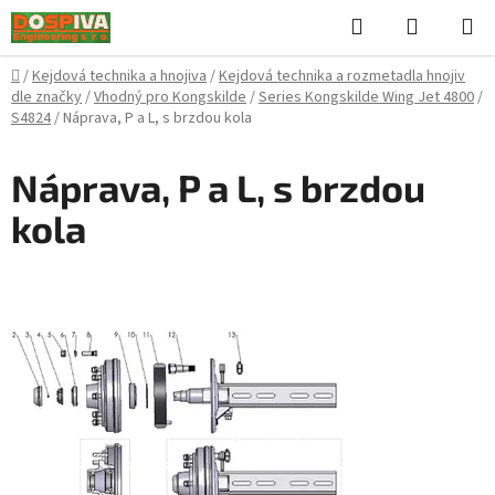
Přejít
Hledat
NÁKUPN
na
KOŠÍK
obsah
Domů
/
Kejdová technika a hnojiva
/
Kejdová technika a rozmetadla hnojiv
dle značky
/
Vhodný pro Kongskilde
/
Series Kongskilde Wing Jet 4800
/
S4824
/
Náprava, P a L, s brzdou kola
Náprava, P a L, s brzdou
kola