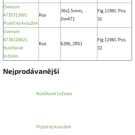
Överum
30x1.5mm,
Fig.1196C Pos.
4735313001
Kus
Din471
31
Pojistný kroužek
Överum
4738220621
Fig.1196C Pos.
Kus
6206, 2RS1
Kuličkové
32
ložisko
Nejprodávanější
Kuličkové ložisko
Pojistný kroužek