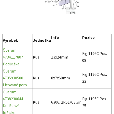
Info
Pozice
Výrobek
Jednotka
Överum
Fig.1196C Pos.
4734117807
Kus
13x24mm
08
Podložka
Överum
Fig.1196C Pos.
4735930500
Kus
8x7x50mm
22
Lícované pero
Överum
4738230644
Fig.1196C Pos.
Kus
6306, 2RS1/C3Gjn
Kuličkové
25
ložisko