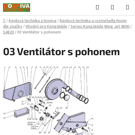
Přejít
Hledat
NÁKUPN
na
KOŠÍK
obsah
Domů
/
Kejdová technika a hnojiva
/
Kejdová technika a rozmetadla hnojiv
dle značky
/
Vhodný pro Kongskilde
/
Series Kongskilde Wing Jet 4800
/
S4820
/
03 Ventilátor s pohonem
03 Ventilátor s pohonem