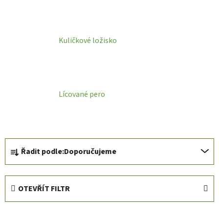
Kuličkové ložisko
Lícované pero
Ř
Řadit podle:
Doporučujeme
a
z
e
OTEVŘÍT FILTR
n
í
V