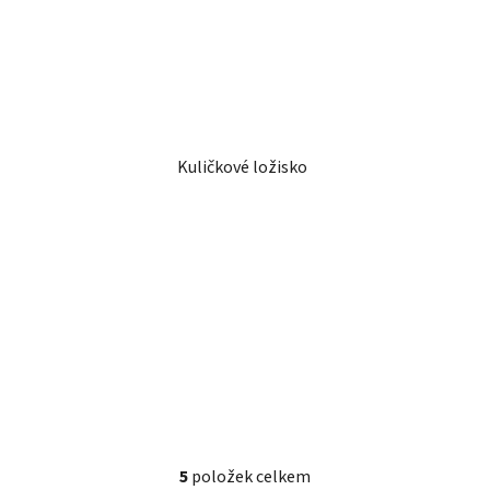
Kuličkové ložisko
5
položek celkem
O