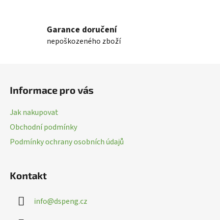
v
l
Garance doručení
á
nepoškozeného zboží
d
a
c
Z
í
á
p
Informace pro vás
p
r
a
v
Jak nakupovat
k
t
Obchodní podmínky
y
í
v
Podmínky ochrany osobních údajů
ý
p
i
Kontakt
s
u
info
@
dspeng.cz