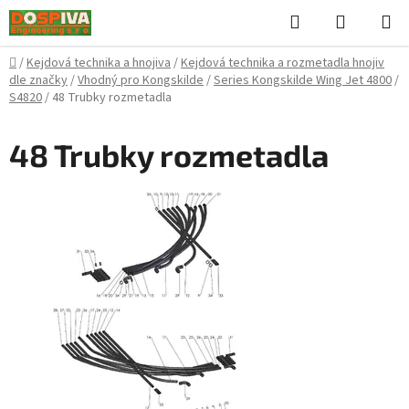
Přejít
Hledat
NÁKUPN
na
KOŠÍK
obsah
Domů
/
Kejdová technika a hnojiva
/
Kejdová technika a rozmetadla hnojiv
dle značky
/
Vhodný pro Kongskilde
/
Series Kongskilde Wing Jet 4800
/
S4820
/
48 Trubky rozmetadla
48 Trubky rozmetadla