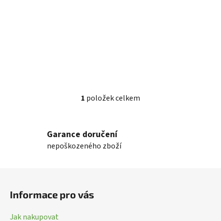
t
ů
1
položek celkem
O
v
l
Garance doručení
á
nepoškozeného zboží
d
a
c
Z
í
á
p
Informace pro vás
p
r
a
v
Jak nakupovat