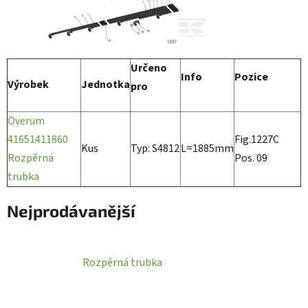
Určeno
Info
Pozice
Výrobek
Jednotka
pro
Överum
41651411860
Fig.1227C
Kus
Typ: S4812
L=1885mm
Rozpěrná
Pos. 09
trubka
Nejprodávanější
Rozpěrná trubka