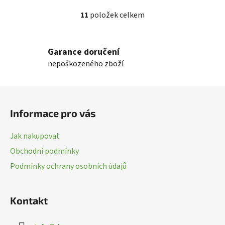
11
položek celkem
O
v
l
Garance doručení
á
nepoškozeného zboží
d
a
c
Z
í
á
p
Informace pro vás
p
r
a
v
Jak nakupovat
k
t
Obchodní podmínky
y
í
v
Podmínky ochrany osobních údajů
ý
p
i
Kontakt
s
u