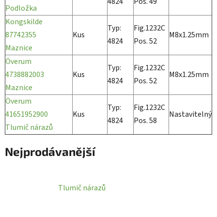
4824
Pos. 49
Podložka
Kongskilde
Typ:
Fig.1232C
87742355
Kus
M8x1.25mm
4824
Pos. 52
Maznice
Överum
Typ:
Fig.1232C
4738882003
Kus
M8x1.25mm
4824
Pos. 52
Maznice
Överum
Typ:
Fig.1232C
41651952900
Kus
Nastavitelný
4824
Pos. 58
Tlumič nárazů
Nejprodávanější
Tlumič nárazů