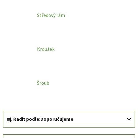
Středový rám
Kroužek
Šroub
Ř
Řadit podle:
Doporučujeme
a
z