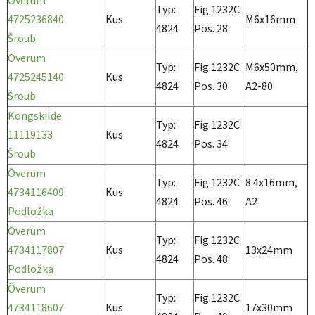
Överum
Typ:
Fig.1232C
4725236840
Kus
M6x16mm
4824
Pos. 28
Šroub
Överum
Typ:
Fig.1232C
M6x50mm,
4725245140
Kus
4824
Pos. 30
A2-80
Šroub
Kongskilde
Typ:
Fig.1232C
11119133
Kus
4824
Pos. 34
Šroub
Överum
Typ:
Fig.1232C
8.4x16mm,
4734116409
Kus
4824
Pos. 46
A2
Podložka
Överum
Typ:
Fig.1232C
4734117807
Kus
13x24mm
4824
Pos. 48
Podložka
Överum
Typ:
Fig.1232C
4734118607
Kus
17x30mm