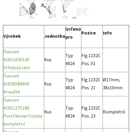
Určeno
Pozice
Info
Výrobek
Jednotka
pro
Överum
Typ:
Fig.1232C
41652435530
Kus
4824
Pos. 01
Středový rám
Överum
Typ:
Fig.1232C
Ø17mm,
41658588400
Kus
4824
Pos. 21
38x10mm
Kroužek
Överum
41651275188
Typ:
Fig.1232C
Kus
Kompletní
Postřikovací tryska
4824
Pos. 23
kompletní