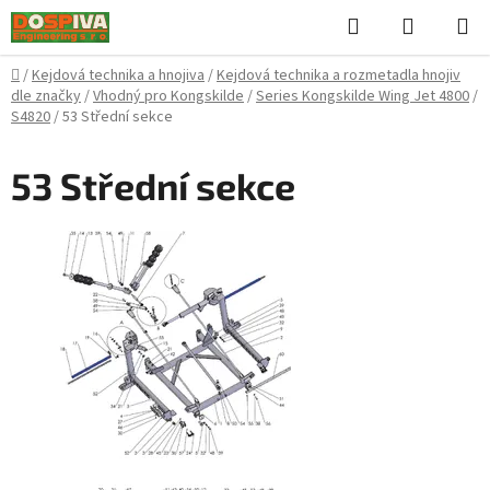
Přejít
Hledat
NÁKUPN
na
KOŠÍK
obsah
Domů
/
Kejdová technika a hnojiva
/
Kejdová technika a rozmetadla hnojiv
dle značky
/
Vhodný pro Kongskilde
/
Series Kongskilde Wing Jet 4800
/
S4820
/
53 Střední sekce
53 Střední sekce