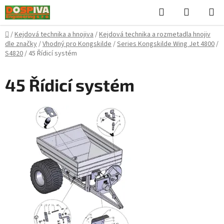
Přejít
Hledat
NÁKUPN
na
KOŠÍK
obsah
Domů
/
Kejdová technika a hnojiva
/
Kejdová technika a rozmetadla hnojiv
dle značky
/
Vhodný pro Kongskilde
/
Series Kongskilde Wing Jet 4800
/
S4820
/
45 Řídicí systém
45 Řídicí systém