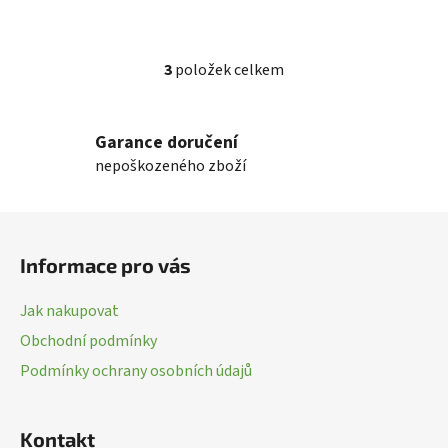
3
položek celkem
O
v
l
Garance doručení
á
nepoškozeného zboží
d
a
c
Z
í
á
p
Informace pro vás
p
r
a
v
Jak nakupovat
k
t
Obchodní podmínky
y
í
v
Podmínky ochrany osobních údajů
ý
p
i
Kontakt