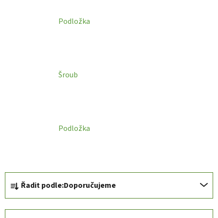
Podložka
Šroub
Podložka
Ř
Řadit podle:
Doporučujeme
a
z
e