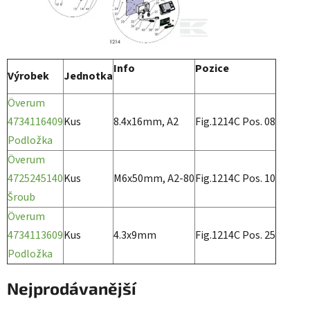
Info
Pozice
Výrobek
Jednotka
Överum
4734116409
Kus
8.4x16mm, A2
Fig.1214C Pos. 08
Podložka
Överum
4725245140
Kus
M6x50mm, A2-80
Fig.1214C Pos. 10
Šroub
Överum
4734113609
Kus
4.3x9mm
Fig.1214C Pos. 25
Podložka
Nejprodávanější