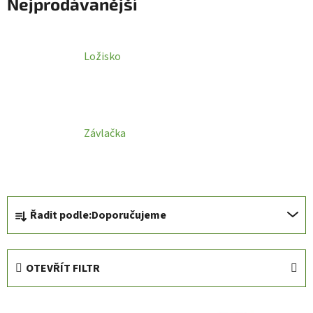
Nejprodávanější
Ložisko
Závlačka
Ř
Řadit podle:
Doporučujeme
a
z
e
OTEVŘÍT FILTR
n
í
V