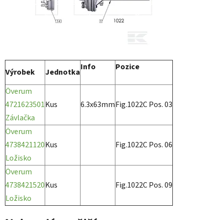
Info
Pozice
Výrobek
Jednotka
Överum
4721623501
Kus
6.3x63mm
Fig.1022C Pos. 03
Závlačka
Överum
4738421120
Kus
Fig.1022C Pos. 06
Ložisko
Överum
4738421520
Kus
Fig.1022C Pos. 09
Ložisko