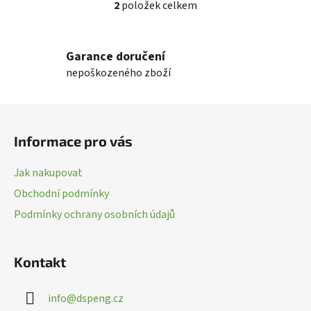
2
položek celkem
O
v
l
Garance doručení
á
nepoškozeného zboží
d
a
c
Z
í
á
p
Informace pro vás
p
r
a
v
Jak nakupovat
k
t
Obchodní podmínky
y
í
v
Podmínky ochrany osobních údajů
ý
p
i
Kontakt
s
u
info
@
dspeng.cz