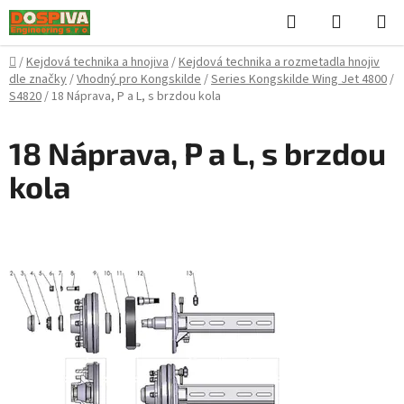
Přejít
Hledat
NÁKUPN
na
KOŠÍK
obsah
Domů
/
Kejdová technika a hnojiva
/
Kejdová technika a rozmetadla hnojiv
dle značky
/
Vhodný pro Kongskilde
/
Series Kongskilde Wing Jet 4800
/
S4820
/
18 Náprava, P a L, s brzdou kola
18 Náprava, P a L, s brzdou
kola