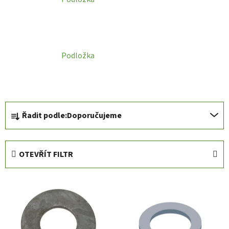
Podložka
Ř
Řadit podle:
Doporučujeme
a
z
e
OTEVŘÍT FILTR
n
í
V
p
ý
r
p
o
i
d