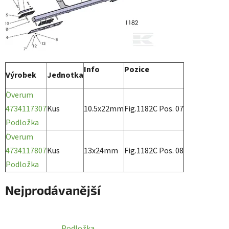
Info
Pozice
Výrobek
Jednotka
Överum
4734117307
Kus
10.5x22mm
Fig.1182C Pos. 07
Podložka
Överum
4734117807
Kus
13x24mm
Fig.1182C Pos. 08
Podložka
Nejprodávanější
Podložka