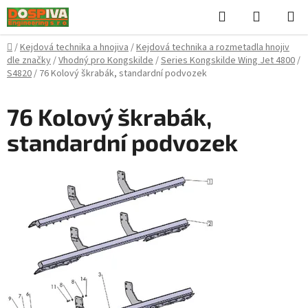
Přejít
Hledat
NÁKUPN
na
KOŠÍK
obsah
Domů
/
Kejdová technika a hnojiva
/
Kejdová technika a rozmetadla hnojiv
dle značky
/
Vhodný pro Kongskilde
/
Series Kongskilde Wing Jet 4800
/
S4820
/
76 Kolový škrabák, standardní podvozek
76 Kolový škrabák,
standardní podvozek