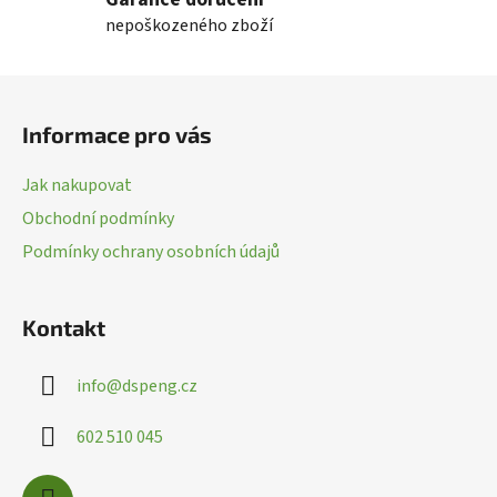
á
nepoškozeného zboží
d
a
c
Z
í
á
p
Informace pro vás
p
r
a
v
Jak nakupovat
k
t
Obchodní podmínky
y
í
v
Podmínky ochrany osobních údajů
ý
p
i
Kontakt
s
u
info
@
dspeng.cz
602 510 045