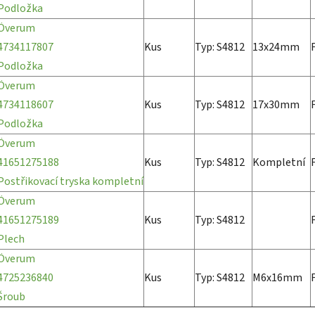
Podložka
Överum
4734117807
Kus
Typ: S4812
13x24mm
Podložka
Överum
4734118607
Kus
Typ: S4812
17x30mm
Podložka
Överum
41651275188
Kus
Typ: S4812
Kompletní
Postřikovací tryska kompletní
Överum
41651275189
Kus
Typ: S4812
Plech
Överum
4725236840
Kus
Typ: S4812
M6x16mm
Šroub