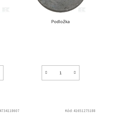
d
u
k
Podložka
t
ů
4734118607
Kód:
41651275188