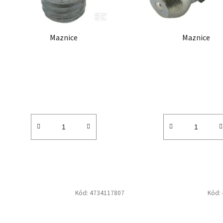
r
o
d
Maznice
Maznice
u
k
t
ů
Kód:
4734117807
Kód: