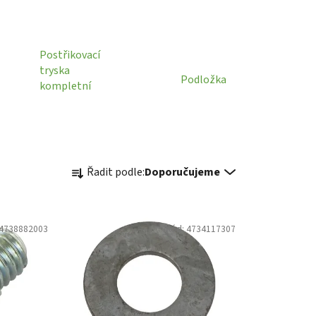
Postřikovací
tryska
Podložka
kompletní
Ř
Řadit podle:
Doporučujeme
a
z
e
4738882003
Kód:
4734117307
n
í
p
r
o