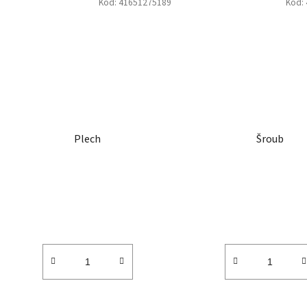
Kód:
41651275189
Kód:
Plech
Šroub