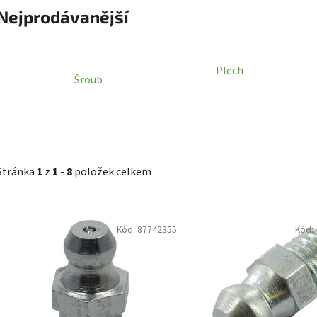
Nejprodávanější
Plech
Šroub
Stránka
1
z
1
-
8
položek celkem
V
Kód:
87742355
Kód:
ý
p
i
s
p