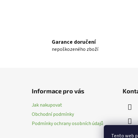
Garance doručení
nepoškozeného zboží
Z
á
Informace pro vás
Kont
p
a
Jak nakupovat
t
Obchodní podmínky
í
Podmínky ochrany osobních údajů
Tento web p