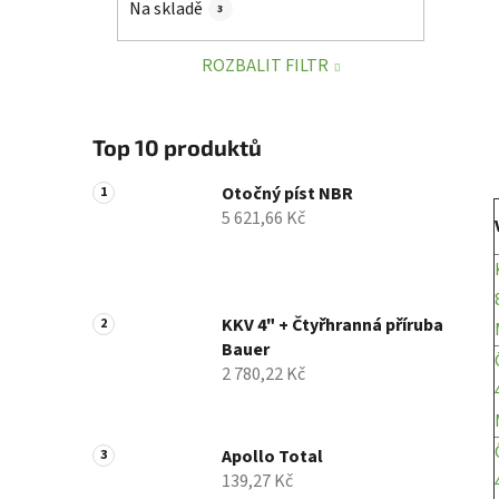
Na skladě
3
p
a
ROZBALIT FILTR
n
e
l
Top 10 produktů
Otočný píst NBR
5 621,66 Kč
KKV 4" + Čtyřhranná příruba
Bauer
2 780,22 Kč
Apollo Total
139,27 Kč