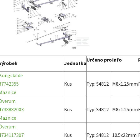
Určeno pro
Info
Výrobek
Jednotka
Kongskilde
87742355
Kus
Typ: S4812
M8x1.25mm
Maznice
Överum
4738882003
Kus
Typ: S4812
M8x1.25mm
Maznice
Överum
4734117307
Kus
Typ: S4812
10.5x22mm