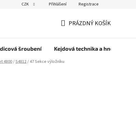
CZK
Přihlášení
Registrace
PRÁZDNÝ KOŠÍK
NÁKUPNÍ
KOŠÍK
dicová šroubení
Kejdová technika a hnojiva
et 4800
/
S4812
/
47 Sekce výložníku