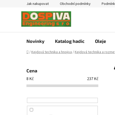
Přejít
Jak nakupovat
Obchodní podmínky
Podmínk
na
obsah
Novinky
Katalog hadic
Oleje
Domů
/
Kejdová technika a hnojiva
/
Kejdová technika a rozmet
P
o
Cena
s
8
Kč
237
Kč
t
r
a
n
n
í