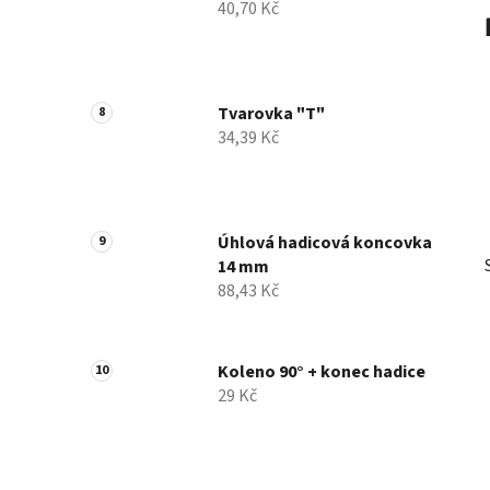
40,70 Kč
Tvarovka "T"
34,39 Kč
Úhlová hadicová koncovka
14 mm
88,43 Kč
Koleno 90° + konec hadice
29 Kč