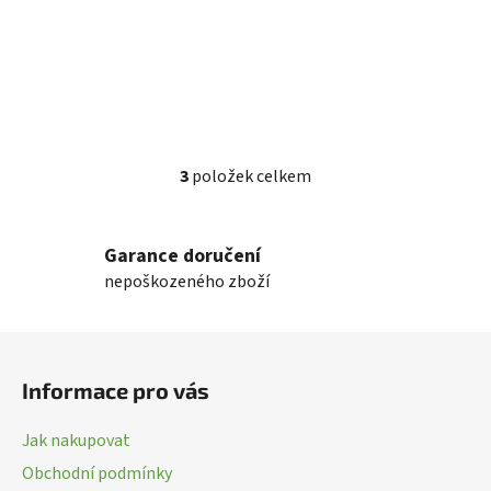
3
položek celkem
O
v
l
Garance doručení
á
nepoškozeného zboží
d
a
c
Z
í
á
p
Informace pro vás
p
r
a
v
Jak nakupovat
k
t
Obchodní podmínky
y
í