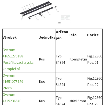
Určeno
Info
Pozice
Výrobek
Jednotka
pro
Överum
41651275188
Typ:
Fig.1236C
Kus
Kompletní
Postřikovací tryska
S4824
Pos. 01
kompletní
Överum
Typ:
Fig.1236C
41651275189
Kus
S4824
Pos. 02
Plech
Överum
Typ:
Fig.1236C
4725236840
Kus
M6x16mm
S4824
Pos. 29