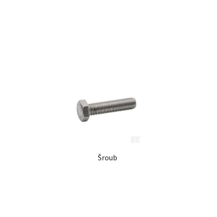
ů
Šroub