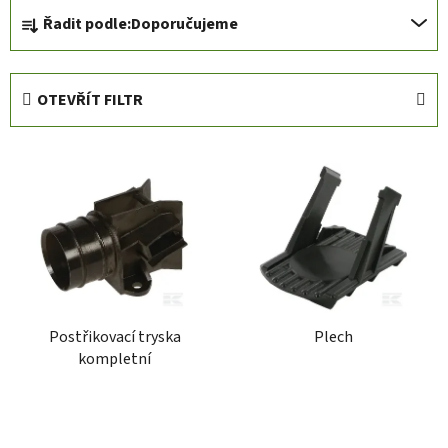
Ř
Řadit podle:
Doporučujeme
a
z
e
OTEVŘÍT FILTR
n
í
V
p
ý
r
p
o
i
d
s
u
p
k
r
t
Postřikovací tryska
Plech
o
ů
kompletní
d
u
k
t