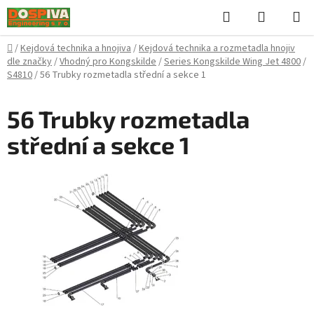
Přejít
Hledat
NÁKUPN
na
KOŠÍK
obsah
Domů
/
Kejdová technika a hnojiva
/
Kejdová technika a rozmetadla hnojiv
dle značky
/
Vhodný pro Kongskilde
/
Series Kongskilde Wing Jet 4800
/
S4810
/
56 Trubky rozmetadla střední a sekce 1
56 Trubky rozmetadla
střední a sekce 1