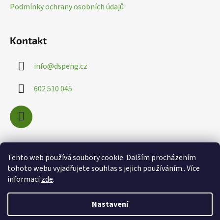
v
Podmínky ochrany osobních údajů
ý
p
i
Kontakt
s
u
info
@
dspeng.cz
602 510 045
Nákupní košík
Tento web používá soubory cookie. Dalším procházením
tohoto webu vyjadřujete souhlas s jejich používáním.. Více
informací
zde
.
0
KS /
0 KČ
Nastavení