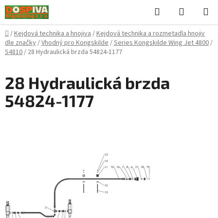
Přejít
Hledat
NÁKUPN
na
KOŠÍK
obsah
Domů
/
Kejdová technika a hnojiva
/
Kejdová technika a rozmetadla hnojiv
dle značky
/
Vhodný pro Kongskilde
/
Series Kongskilde Wing Jet 4800
/
S4810
/
28 Hydraulická brzda 54824-1177
28 Hydraulická brzda
54824-1177