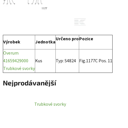
Určeno pro
Pozice
Výrobek
Jednotka
Överum
41659429000
Kus
Typ: S4824
Fig.1177C Pos. 11
Trubkové svorky
Nejprodávanější
Trubkové svorky