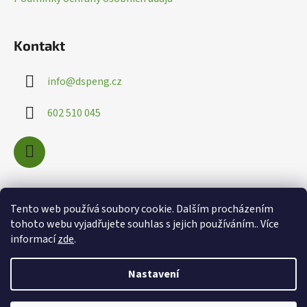
ý
p
i
Kontakt
s
u
info
@
dspeng.cz
602 510 045
Nákupní košík
Tento web používá soubory cookie. Dalším procházením
tohoto webu vyjadřujete souhlas s jejich používáním.. Více
informací
zde
.
0
KS /
0 KČ
Nastavení