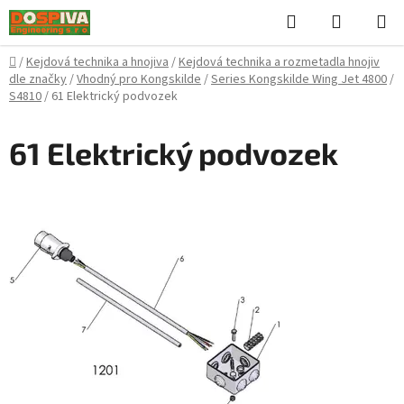
Přejít
Hledat
NÁKUPN
na
KOŠÍK
obsah
Domů
/
Kejdová technika a hnojiva
/
Kejdová technika a rozmetadla hnojiv
dle značky
/
Vhodný pro Kongskilde
/
Series Kongskilde Wing Jet 4800
/
S4810
/
61 Elektrický podvozek
61 Elektrický podvozek