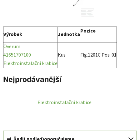
Pozice
Výrobek
Jednotka
Överum
41651707100
Kus
Fig.1201C Pos. 01
Elektroinstalační krabice
Nejprodávanější
Elektroinstalační krabice
Ř
Řadit podle:
Doporučujeme