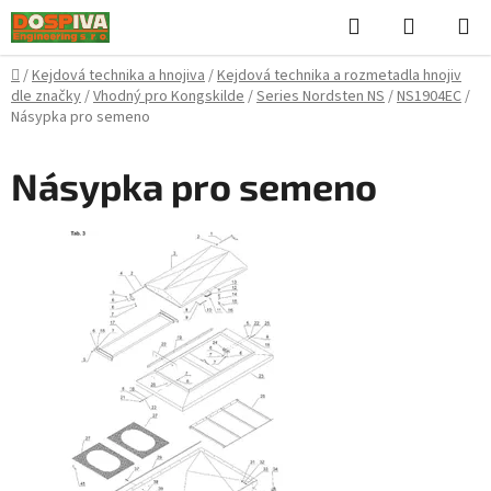
Přejít
Hledat
NÁKUPN
na
KOŠÍK
obsah
Domů
/
Kejdová technika a hnojiva
/
Kejdová technika a rozmetadla hnojiv
dle značky
/
Vhodný pro Kongskilde
/
Series Nordsten NS
/
NS1904EC
/
Násypka pro semeno
Násypka pro semeno