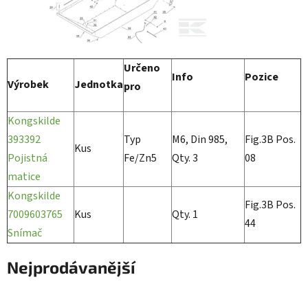
Určeno
Info
Pozice
Výrobek
Jednotka
pro
Kongskilde
393392
Typ
M6, Din 985,
Fig.3B Pos.
Kus
Pojistná
Fe/Zn5
Qty. 3
08
matice
Kongskilde
Fig.3B Pos.
7009603765
Kus
Qty. 1
44
Snímač
Nejprodávanější