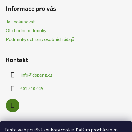
á
p
Informace pro vás
p
r
a
v
Jak nakupovat
k
t
Obchodní podmínky
y
í
v
Podmínky ochrany osobních údajů
ý
p
i
Kontakt
s
u
info
@
dspeng.cz
602 510 045
Nákupní košík
Tento web používá soubory cookie. Dalším procházením