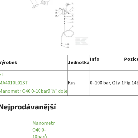
Info
Pozic
Výrobek
Jednotka
ET
MA4010L02ST
Kus
0–100 bar, Qty. 1
Fig.14
Manometr O40 0-10barů ⅛" dole
Nejprodávanější
Manometr
O40 0-
10barů