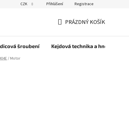
CZK
Přihlášení
Registrace
PRÁZDNÝ KOŠÍK
NÁKUPNÍ
KOŠÍK
dicová šroubení
Kejdová technika a hnojiva
904E
/
Motor