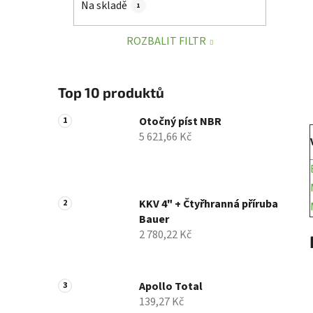
Na skladě
1
p
a
ROZBALIT FILTR
n
e
l
Top 10 produktů
Otočný píst NBR
5 621,66 Kč
KKV 4" + Čtyřhranná příruba
Bauer
2 780,22 Kč
Apollo Total
139,27 Kč