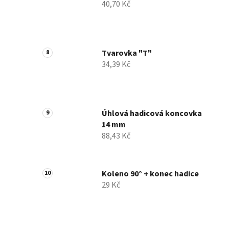
40,70 Kč
Tvarovka "T"
34,39 Kč
Úhlová hadicová koncovka
14 mm
88,43 Kč
Koleno 90° + konec hadice
29 Kč