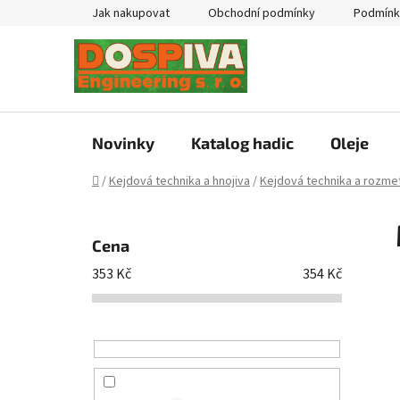
Přejít
Jak nakupovat
Obchodní podmínky
Podmínk
na
obsah
Novinky
Katalog hadic
Oleje
Domů
/
Kejdová technika a hnojiva
/
Kejdová technika a rozmet
P
o
Cena
s
353
Kč
354
Kč
t
r
a
n
n
í