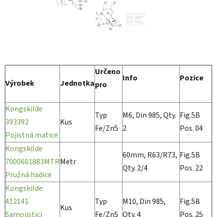
Určeno
Info
Pozice
Výrobek
Jednotka
pro
Kongskilde
Typ
M6, Din 985, Qty.
Fig.5B
393392
Kus
Fe/Zn5
2
Pos. 04
Pojistná matice
Kongskilde
60mm, R63/R73,
Fig.5B
7000601883MTR
Metr
Qty. 2/4
Pos. 22
Pružná hadice
Kongskilde
412141
Typ
M10, Din 985,
Fig.5B
Kus
Samojisticí
Fe/Zn5
Qty. 4
Pos. 25