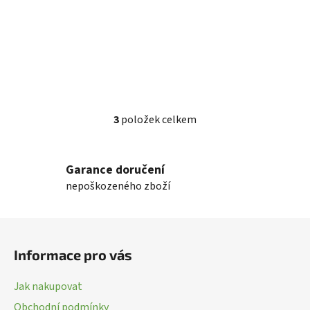
3
položek celkem
O
v
l
Garance doručení
á
nepoškozeného zboží
d
a
c
Z
í
á
p
Informace pro vás
p
r
a
v
Jak nakupovat
k
t
Obchodní podmínky
y