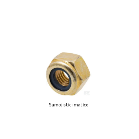
t
ů
Samojisticí matice