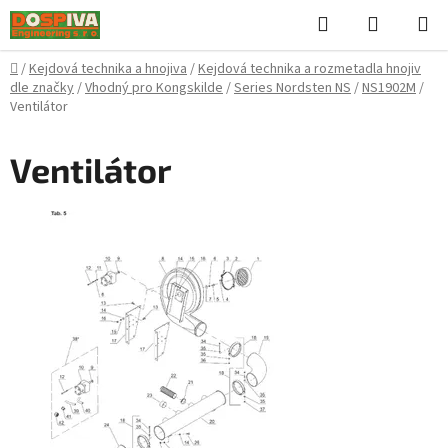
Přejít
Hledat
NÁKUPN
na
KOŠÍK
obsah
Domů
/
Kejdová technika a hnojiva
/
Kejdová technika a rozmetadla hnojiv
dle značky
/
Vhodný pro Kongskilde
/
Series Nordsten NS
/
NS1902M
/
Ventilátor
Ventilátor