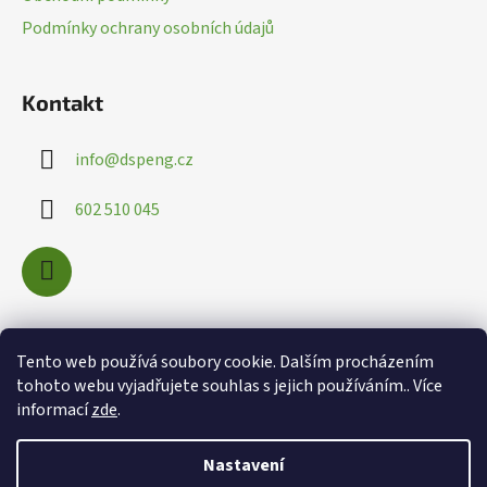
í
v
Podmínky ochrany osobních údajů
ý
p
i
Kontakt
s
u
info
@
dspeng.cz
602 510 045
Nákupní košík
Tento web používá soubory cookie. Dalším procházením
tohoto webu vyjadřujete souhlas s jejich používáním.. Více
informací
zde
.
0
KS /
0 KČ
Nastavení