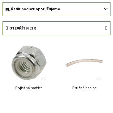
Ř
Řadit podle:
Doporučujeme
a
z
e
OTEVŘÍT FILTR
n
í
V
p
ý
r
p
o
i
d
s
u
p
k
r
t
Pojistná matice
Pružná hadice
o
ů
d
u
k