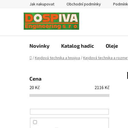
Přejít
Jak nakupovat
Obchodní podmínky
Podmínk
na
obsah
Novinky
Katalog hadic
Oleje
Domů
/
Kejdová technika a hnojiva
/
Kejdová technika a rozmet
P
o
Cena
s
20
Kč
2116
Kč
t
r
a
n
n
í