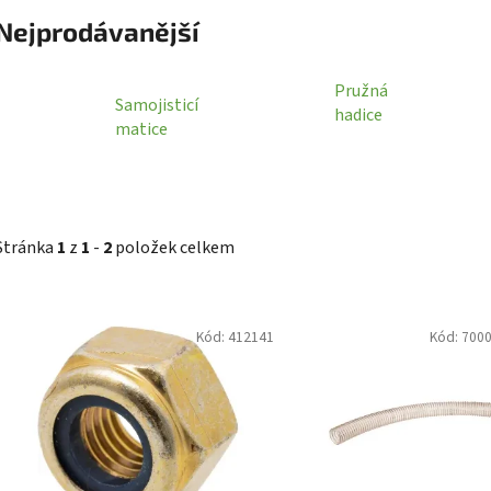
Nejprodávanější
Pružná
Samojisticí
hadice
matice
Stránka
1
z
1
-
2
položek celkem
V
Kód:
412141
Kód:
700
ý
p
i
s
p
r