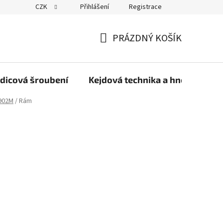
CZK
Přihlášení
Registrace
PRÁZDNÝ KOŠÍK
NÁKUPNÍ
KOŠÍK
dicová šroubení
Kejdová technika a hnojiva
902M
/
Rám