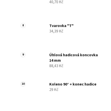
40,70 Kč
Tvarovka "T"
34,39 Kč
Úhlová hadicová koncovka
14 mm
88,43 Kč
Koleno 90° + konec hadice
29 Kč