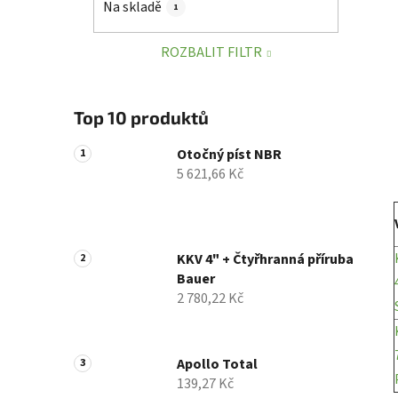
Na skladě
1
p
a
ROZBALIT FILTR
n
e
l
Top 10 produktů
Otočný píst NBR
5 621,66 Kč
KKV 4" + Čtyřhranná příruba
Bauer
2 780,22 Kč
Apollo Total
139,27 Kč