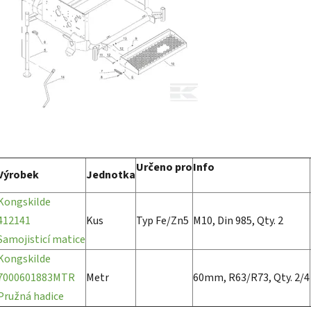
Určeno pro
Info
Výrobek
Jednotka
Kongskilde
412141
Kus
Typ Fe/Zn5
M10, Din 985, Qty. 2
Samojisticí matice
Kongskilde
7000601883MTR
Metr
60mm, R63/R73, Qty. 2/4
Pružná hadice