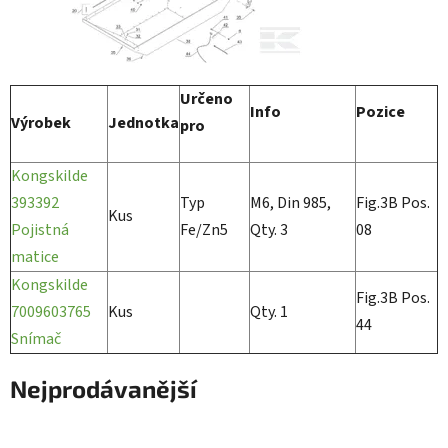
Určeno
Info
Pozice
Výrobek
Jednotka
pro
Kongskilde
393392
Typ
M6, Din 985,
Fig.3B Pos.
Kus
Pojistná
Fe/Zn5
Qty. 3
08
matice
Kongskilde
Fig.3B Pos.
7009603765
Kus
Qty. 1
44
Snímač
Nejprodávanější