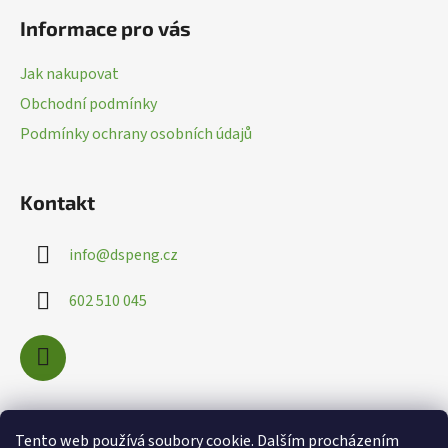
á
p
Informace pro vás
p
r
a
v
Jak nakupovat
k
t
Obchodní podmínky
y
í
v
Podmínky ochrany osobních údajů
ý
p
i
Kontakt
s
u
info
@
dspeng.cz
602 510 045
Nákupní košík
Tento web používá soubory cookie. Dalším procházením