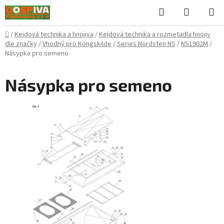
Přejít
Hledat
NÁKUPN
na
KOŠÍK
obsah
Domů
/
Kejdová technika a hnojiva
/
Kejdová technika a rozmetadla hnojiv
dle značky
/
Vhodný pro Kongskilde
/
Series Nordsten NS
/
NS1902M
/
Násypka pro semeno
Násypka pro semeno