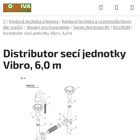
Přejít
Hledat
NÁKUPN
na
KOŠÍK
obsah
Domů
/
Kejdová technika a hnojiva
/
Kejdová technika a rozmetadla hnojiv
dle značky
/
Vhodný pro Kongskilde
/
Series Nordsten NS
/
NS1902M
/
Distributor secí jednotky Vibro, 6,0 m
Distributor secí jednotky
Vibro, 6,0 m