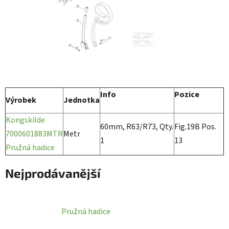
Info
Pozice
Výrobek
Jednotka
Kongskilde
60mm, R63/R73, Qty.
Fig.19B Pos.
7000601883MTR
Metr
1
13
Pružná hadice
Nejprodávanější
Pružná hadice