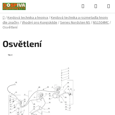
Přejít
Hledat
NÁKUPN
na
KOŠÍK
obsah
Domů
/
Kejdová technika a hnojiva
/
Kejdová technika a rozmetadla hnojiv
dle značky
/
Vhodný pro Kongskilde
/
Series Nordsten NS
/
NS1504MC
/
Osvětlení
Osvětlení