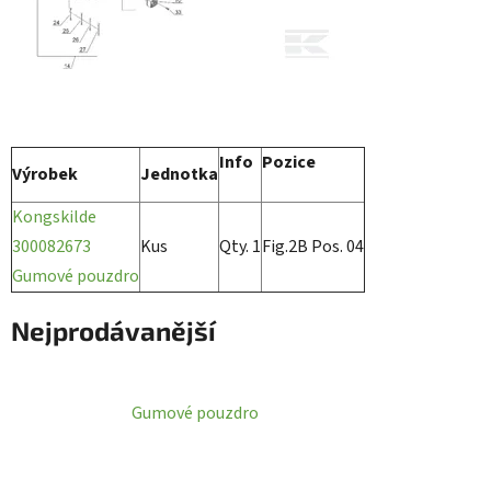
Info
Pozice
Výrobek
Jednotka
Kongskilde
300082673
Kus
Qty. 1
Fig.2B Pos. 04
Gumové pouzdro
Nejprodávanější
Gumové pouzdro