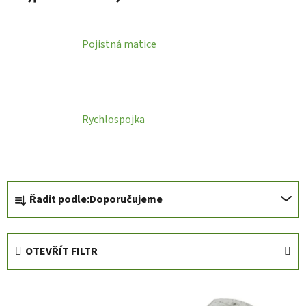
Pojistná matice
Rychlospojka
Ř
Řadit podle:
Doporučujeme
a
z
e
OTEVŘÍT FILTR
n
í
V
p