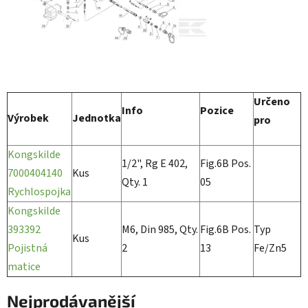
Určeno
Info
Pozice
Výrobek
Jednotka
pro
Kongskilde
1/2", Rg E 402,
Fig.6B Pos.
7000404140
Kus
Qty. 1
05
Rychlospojka
Kongskilde
393392
M6, Din 985, Qty.
Fig.6B Pos.
Typ
Kus
Pojistná
2
13
Fe/Zn5
matice
Nejprodávanější