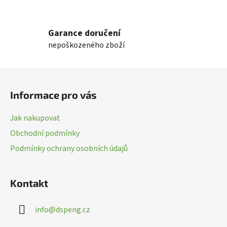
O
v
l
Garance doručení
á
nepoškozeného zboží
d
a
c
Z
í
á
p
Informace pro vás
p
r
a
v
Jak nakupovat
k
t
Obchodní podmínky
y
í
v
Podmínky ochrany osobních údajů
ý
p
i
Kontakt
s
u
info
@
dspeng.cz