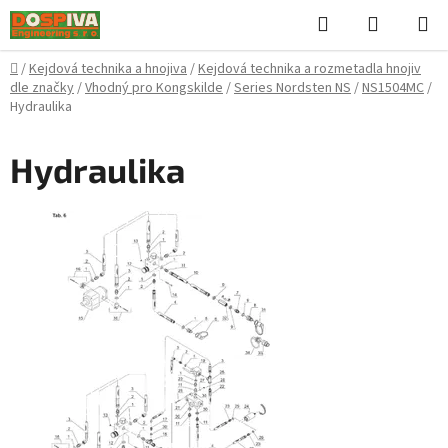
Přejít
Hledat
NÁKUPN
na
KOŠÍK
obsah
Domů
/
Kejdová technika a hnojiva
/
Kejdová technika a rozmetadla hnojiv
dle značky
/
Vhodný pro Kongskilde
/
Series Nordsten NS
/
NS1504MC
/
Hydraulika
Hydraulika