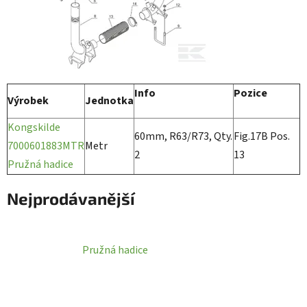
Info
Pozice
Výrobek
Jednotka
Kongskilde
60mm, R63/R73, Qty.
Fig.17B Pos.
7000601883MTR
Metr
2
13
Pružná hadice
Nejprodávanější
Pružná hadice