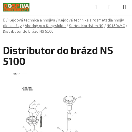
Přejít
Hledat
NÁKUPN
na
KOŠÍK
obsah
Domů
/
Kejdová technika a hnojiva
/
Kejdová technika a rozmetadla hnojiv
dle značky
/
Vhodný pro Kongskilde
/
Series Nordsten NS
/
NS1504MC
/
Distributor do brázd NS 5100
Distributor do brázd NS
5100