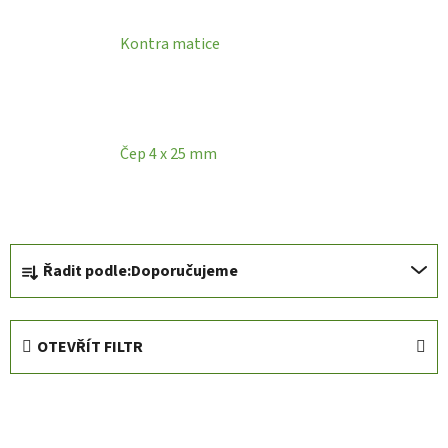
Kontra matice
Čep 4 x 25 mm
Ř
Řadit podle:
Doporučujeme
a
z
e
OTEVŘÍT FILTR
n
í
V
p
ý
r