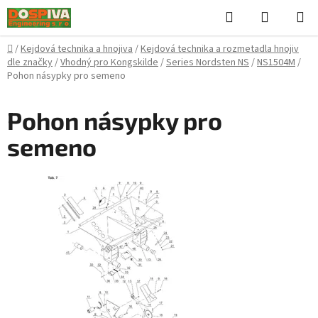
Přejít
Hledat
NÁKUPN
na
KOŠÍK
obsah
Domů
/
Kejdová technika a hnojiva
/
Kejdová technika a rozmetadla hnojiv
dle značky
/
Vhodný pro Kongskilde
/
Series Nordsten NS
/
NS1504M
/
Pohon násypky pro semeno
Pohon násypky pro
semeno