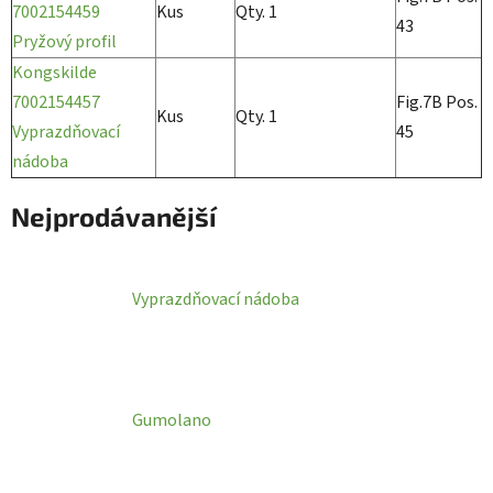
7002154459
Kus
Qty. 1
43
Pryžový profil
Kongskilde
7002154457
Fig.7B Pos.
Kus
Qty. 1
Vyprazdňovací
45
nádoba
Nejprodávanější
Vyprazdňovací nádoba
Gumolano