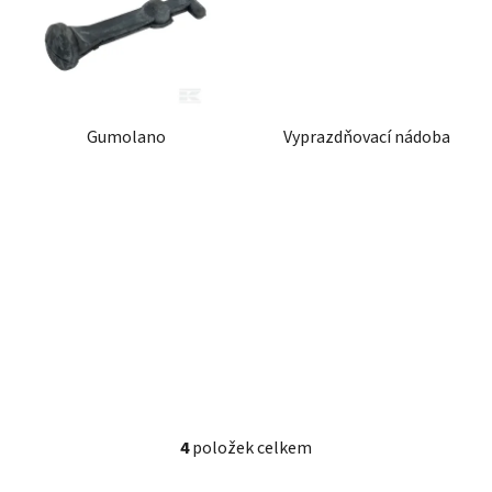
Gumolano
Vyprazdňovací nádoba
4
položek celkem
O
v