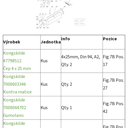
Info
Pozice
Výrobek
Jednotka
Kongskilde
4x25mm, Din 94, A2,
Fig.7B Pos.
47798512
Kus
Qty. 2
17
Čep 4 x 25 mm
Kongskilde
Fig.7B Pos.
7000603346
Kus
Qty. 2
27
Kontra matice
Kongskilde
Fig.7B Pos.
7000044702
Kus
Qty. 1
42
Gumolano
Kongskilde
Fig.7B Pos.