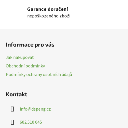
l
Garance doručení
á
nepoškozeného zboží
d
a
c
Z
í
á
p
Informace pro vás
p
r
a
v
Jak nakupovat
k
t
Obchodní podmínky
y
í
v
Podmínky ochrany osobních údajů
ý
p
i
Kontakt
s
u
info
@
dspeng.cz
602 510 045