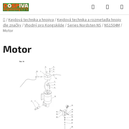
Přejít
Hledat
NÁKUPN
na
KOŠÍK
obsah
Domů
/
Kejdová technika a hnojiva
/
Kejdová technika a rozmetadla hnojiv
dle značky
/
Vhodný pro Kongskilde
/
Series Nordsten NS
/
NS1504M
/
Motor
Motor