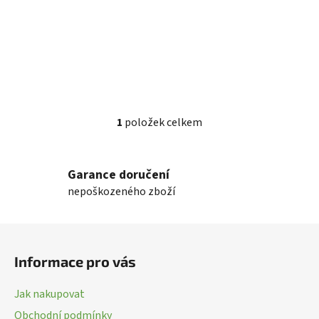
ů
1
položek celkem
O
v
l
Garance doručení
á
nepoškozeného zboží
d
a
c
Z
í
á
p
Informace pro vás
p
r
a
v
Jak nakupovat
k
t
Obchodní podmínky
y