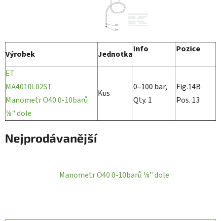
Info
Pozice
Výrobek
Jednotka
ET
MA4010L02ST
0–100 bar,
Fig.14B
Kus
Manometr O40 0-10barů
Qty. 1
Pos. 13
⅛" dole
Nejprodávanější
Manometr O40 0-10barů ⅛" dole