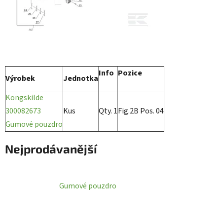
Info
Pozice
Výrobek
Jednotka
Kongskilde
300082673
Kus
Qty. 1
Fig.2B Pos. 04
Gumové pouzdro
Nejprodávanější
Gumové pouzdro