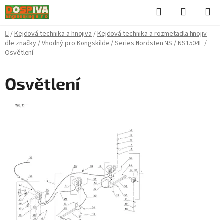
Přejít
Hledat
NÁKUPN
na
KOŠÍK
obsah
Domů
/
Kejdová technika a hnojiva
/
Kejdová technika a rozmetadla hnojiv
dle značky
/
Vhodný pro Kongskilde
/
Series Nordsten NS
/
NS1504E
/
Osvětlení
Osvětlení