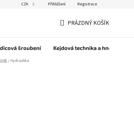
CZK
Přihlášení
Registrace
PRÁZDNÝ KOŠÍK
NÁKUPNÍ
KOŠÍK
dicová šroubení
Kejdová technika a hnojiva
504E
/
Hydraulika