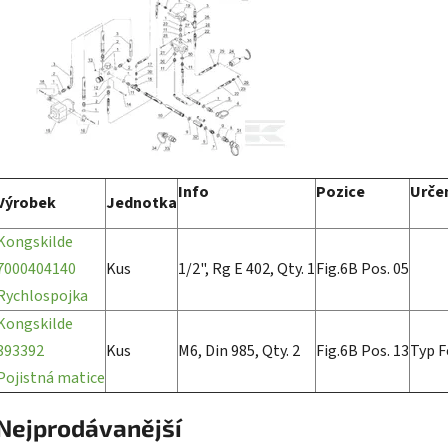
Info
Pozice
Urče
Výrobek
Jednotka
Kongskilde
7000404140
Kus
1/2", Rg E 402, Qty. 1
Fig.6B Pos. 05
Rychlospojka
Kongskilde
393392
Kus
M6, Din 985, Qty. 2
Fig.6B Pos. 13
Typ F
Pojistná matice
Nejprodávanější