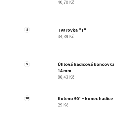
40,70 Kč
Tvarovka "T"
34,39 Kč
Úhlová hadicová koncovka
14 mm
88,43 Kč
Koleno 90° + konec hadice
29 Kč