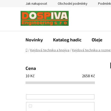
Přejít
Jak nakupovat
Obchodní podmínky
Podmínk
na
obsah
Novinky
Katalog hadic
Oleje
Domů
/
Kejdová technika a hnojiva
/
Kejdová technika a rozmet
P
o
Cena
s
10
Kč
2658
Kč
t
r
a
n
n
í