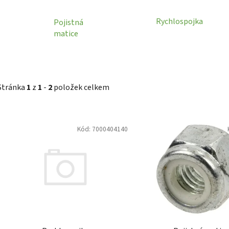
Rychlospojka
Pojistná
matice
Stránka
1
z
1
-
2
položek celkem
V
Kód:
7000404140
ý
p
i
s
p
r
o
d