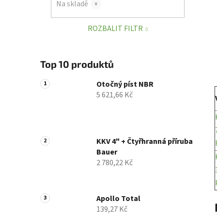
Na skladě
0
p
a
ROZBALIT FILTR
n
e
l
Top 10 produktů
Otočný píst NBR
5 621,66 Kč
KKV 4" + Čtyřhranná příruba
Bauer
2 780,22 Kč
Apollo Total
139,27 Kč