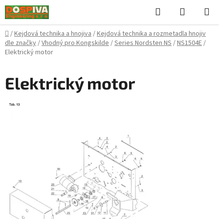
Přejít
Hledat
NÁKUPN
na
KOŠÍK
obsah
Domů
/
Kejdová technika a hnojiva
/
Kejdová technika a rozmetadla hnojiv
dle značky
/
Vhodný pro Kongskilde
/
Series Nordsten NS
/
NS1504E
/
Elektrický motor
Elektrický motor