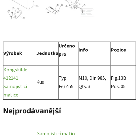
Určeno
Info
Pozice
Výrobek
Jednotka
pro
Kongskilde
412141
Typ
M10, Din 985,
Fig.13B
Kus
Samojisticí
Fe/Zn5
Qty. 3
Pos. 05
matice
Nejprodávanější
Samojisticí matice