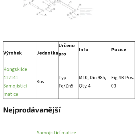
Určeno
Info
Pozice
Výrobek
Jednotka
pro
Kongskilde
412141
Typ
M10, Din 985,
Fig.4B Pos.
Kus
Samojisticí
Fe/Zn5
Qty. 4
03
matice
Nejprodávanější
Samojisticí matice