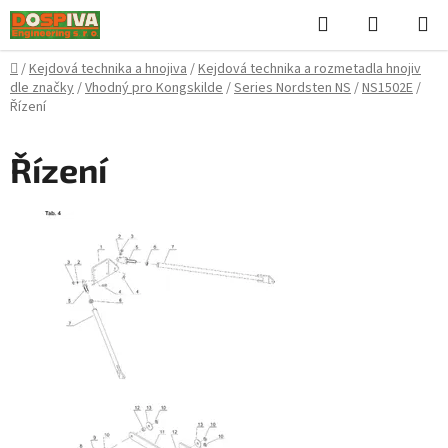
Přejít
Hledat
NÁKUPN
na
KOŠÍK
obsah
Domů
/
Kejdová technika a hnojiva
/
Kejdová technika a rozmetadla hnojiv
dle značky
/
Vhodný pro Kongskilde
/
Series Nordsten NS
/
NS1502E
/
Řízení
Řízení