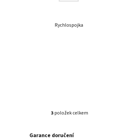
Rychlospojka
3
položek celkem
O
v
l
Garance doručení
á