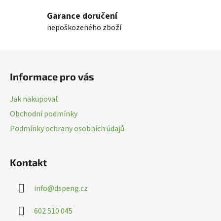
l
Garance doručení
á
nepoškozeného zboží
d
a
c
Z
í
á
p
Informace pro vás
p
r
a
v
Jak nakupovat
k
t
Obchodní podmínky
y
í
v
Podmínky ochrany osobních údajů
ý
p
i
Kontakt
s
u
info
@
dspeng.cz
602 510 045