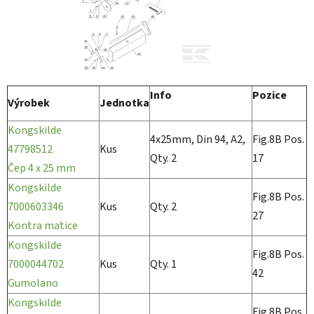
Info
Pozice
Výrobek
Jednotka
Kongskilde
4x25mm, Din 94, A2,
Fig.8B Pos.
47798512
Kus
Qty. 2
17
Čep 4 x 25 mm
Kongskilde
Fig.8B Pos.
7000603346
Kus
Qty. 2
27
Kontra matice
Kongskilde
Fig.8B Pos.
7000044702
Kus
Qty. 1
42
Gumolano
Kongskilde
Fig.8B Pos.