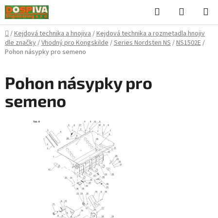
Přejít
Hledat
NÁKUPN
na
KOŠÍK
obsah
Domů
/
Kejdová technika a hnojiva
/
Kejdová technika a rozmetadla hnojiv
dle značky
/
Vhodný pro Kongskilde
/
Series Nordsten NS
/
NS1502E
/
Pohon násypky pro semeno
Pohon násypky pro
semeno