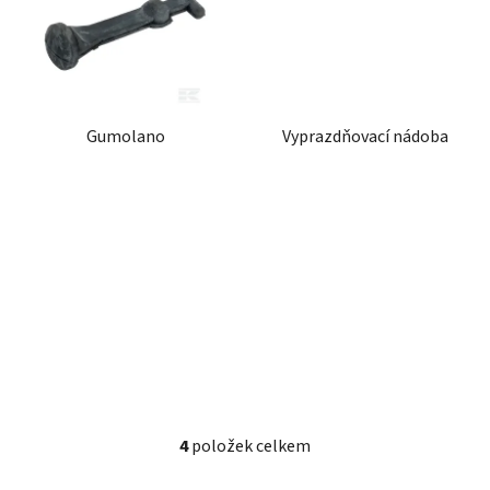
Gumolano
Vyprazdňovací nádoba
4
položek celkem
O
v