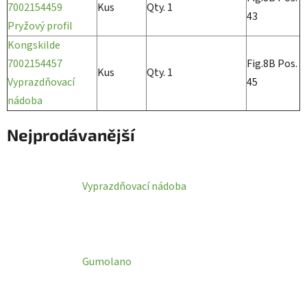
7002154459
Kus
Qty. 1
43
Pryžový profil
Kongskilde
7002154457
Fig.8B Pos.
Kus
Qty. 1
Vyprazdňovací
45
nádoba
Nejprodávanější
Vyprazdňovací nádoba
Gumolano