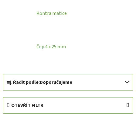
Kontra matice
Čep 4 x 25 mm
Ř
Řadit podle:
Doporučujeme
a
z
e
OTEVŘÍT FILTR
n
í
V
p
ý
r