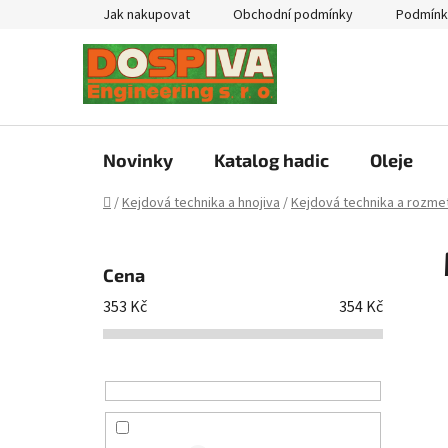
Přejít
Jak nakupovat
Obchodní podmínky
Podmínk
na
obsah
Novinky
Katalog hadic
Oleje
Domů
/
Kejdová technika a hnojiva
/
Kejdová technika a rozmet
P
o
Cena
s
353
Kč
354
Kč
t
r
a
n
n
í