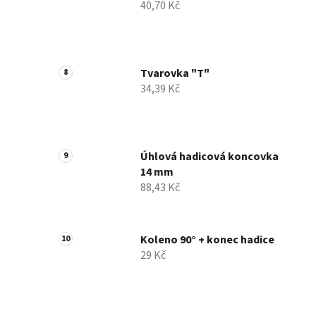
40,70 Kč
Tvarovka "T"
34,39 Kč
Úhlová hadicová koncovka
14 mm
88,43 Kč
Koleno 90° + konec hadice
29 Kč