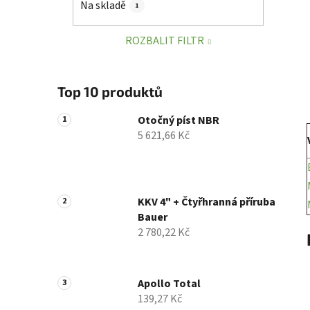
Na skladě
1
p
a
ROZBALIT FILTR
n
e
l
Top 10 produktů
Otočný píst NBR
5 621,66 Kč
KKV 4" + Čtyřhranná příruba
Bauer
2 780,22 Kč
Apollo Total
139,27 Kč