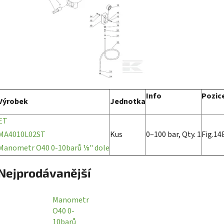
Info
Pozic
Výrobek
Jednotka
ET
MA4010L02ST
Kus
0–100 bar, Qty. 1
Fig.14
Manometr O40 0-10barů ⅛" dole
Nejprodávanější
Manometr
O40 0-
10barů