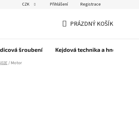
CZK
Přihlášení
Registrace
PRÁZDNÝ KOŠÍK
NÁKUPNÍ
KOŠÍK
dicová šroubení
Kejdová technika a hnojiva
502E
/
Motor