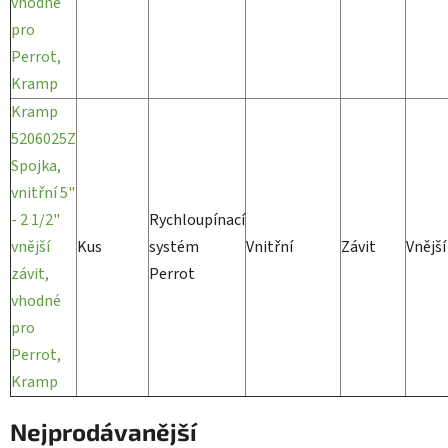
vhodné
pro
Perrot,
Kramp
Kramp
5206025Z
Spojka,
vnitřní 5"
- 2 1/2"
Rychloupínací
vnější
Kus
systém
Vnitřní
Závit
Vnější
závit,
Perrot
vhodné
pro
Perrot,
Kramp
Nejprodávanější