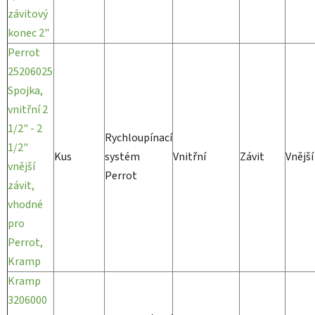
závitový
konec 2"
Perrot
25206025
Spojka,
vnitřní 2
1/2" - 2
Rychloupínací
1/2"
Kus
systém
Vnitřní
Závit
Vnější
vnější
Perrot
závit,
vhodné
pro
Perrot,
Kramp
Kramp
3206000