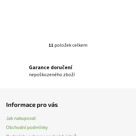
11
položek celkem
O
v
l
Garance doručení
á
nepoškozeného zboží
d
a
c
Z
í
á
p
Informace pro vás
p
r
a
v
Jak nakupovat
k
t
Obchodní podmínky
y
í
v