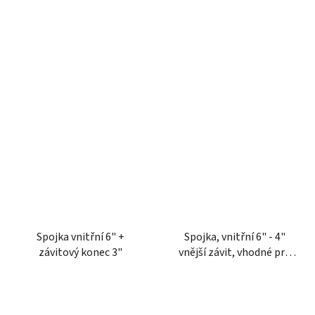
Spojka vnitřní 6" +
Spojka, vnitřní 6" - 4"
závitový konec 3"
vnější závit, vhodné pro
Perrot, Kramp