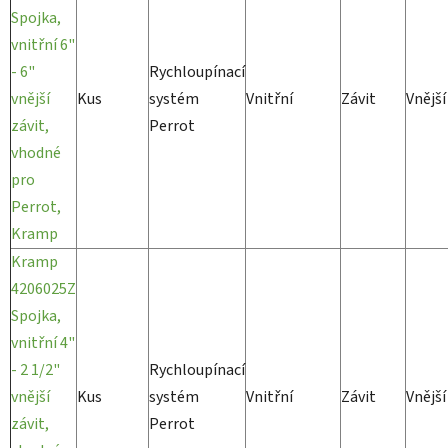
Spojka,
vnitřní 6"
- 6"
Rychloupínací
vnější
Kus
systém
Vnitřní
Závit
Vnější
závit,
Perrot
vhodné
pro
Perrot,
Kramp
Kramp
4206025Z
Spojka,
vnitřní 4"
- 2 1/2"
Rychloupínací
vnější
Kus
systém
Vnitřní
Závit
Vnější
závit,
Perrot