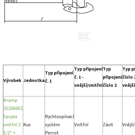
Typ připojení
Typ
Typ p
Typ připojení
č. 1 -
připojení
číslo 
Výrobek
Jednotka
č. 1
vnější/vnitřní
číslo 2
vnější
Kramp
25206002
Spojka
Rychloupínací
vnitřní 2
Kus
systém
Vnitřní
Závit
Vnější
1/2" +
Perrot