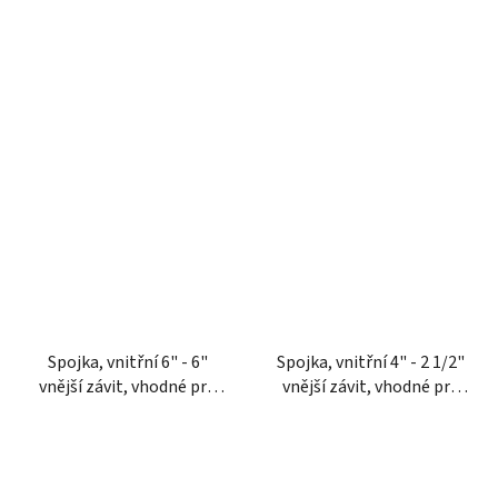
Spojka, vnitřní 6" - 6"
Spojka, vnitřní 4" - 2 1/2"
vnější závit, vhodné pro
vnější závit, vhodné pro
Perrot, Kramp
Perrot, Kramp