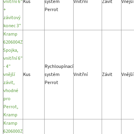
vnitřní 6"
Kus
systém
Vnitřní
Závit
Vnější
+
Perrot
závitový
konec 3"
Kramp
6206004Z
Spojka,
vnitřní 6"
- 4"
Rychloupínací
vnější
Kus
systém
Vnitřní
Závit
Vnější
závit,
Perrot
vhodné
pro
Perrot,
Kramp
Kramp
6206000Z