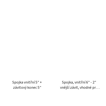
Spojka vnitřní 5" +
Spojka, vnitřní 6" - 2"
závitový konec 5"
vnější závit, vhodné pro
Perrot, Kramp