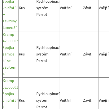
Spojka
Rychloupínací
vnitřní 3"
Kus
systém
Vnitřní
Závit
Vnější
+
Perrot
závitový
konec 3"
Kramp
4206000Z
Spojka
Rychloupínací
samice
Kus
systém
Vnitřní
Závit
Vnější
4" se
Perrot
závitem
4"
Kramp
5206000Z
Spojka
Rychloupínací
vnitřní 5"
Kus
systém
Vnitřní
Závit
Vnější
+
Perrot