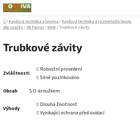
Přejít
na
obsah
Domů
/
Kejdová technika a hnojiva
/
Kejdová technika a rozmetadla hnojiv
dle značky
/
08 Perrot
/
KKM
/
Trubkové závity
Trubkové závity
Robustní provedení
Zvláštnosti
Silně pozinkováno
Obsah
S O-kroužkem
Dlouhá životnost
Výhody
Vynikající ochrana před oxidací