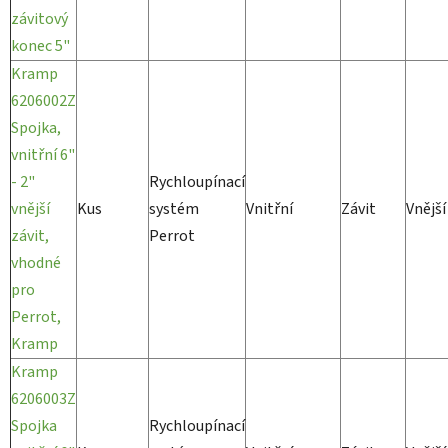
závitový
konec 5"
Kramp
6206002Z
Spojka,
vnitřní 6"
- 2"
Rychloupínací
vnější
Kus
systém
Vnitřní
Závit
Vnější
závit,
Perrot
vhodné
pro
Perrot,
Kramp
Kramp
6206003Z
Spojka
Rychloupínací