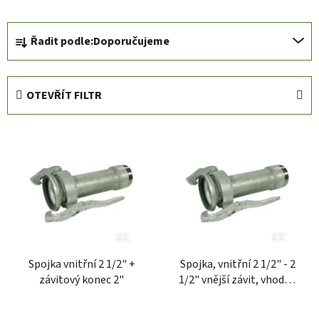
Ř
Řadit podle:
Doporučujeme
a
z
e
OTEVŘÍT FILTR
n
í
V
p
ý
r
p
o
i
d
s
u
p
k
r
t
Spojka vnitřní 2 1/2" +
Spojka, vnitřní 2 1/2" - 2
o
ů
závitový konec 2"
1/2" vnější závit, vhodné
d
pro Perrot, Kramp
u