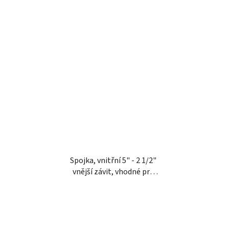
Spojka, vnitřní 5" - 2 1/2"
vnější závit, vhodné pro
Perrot, Kramp