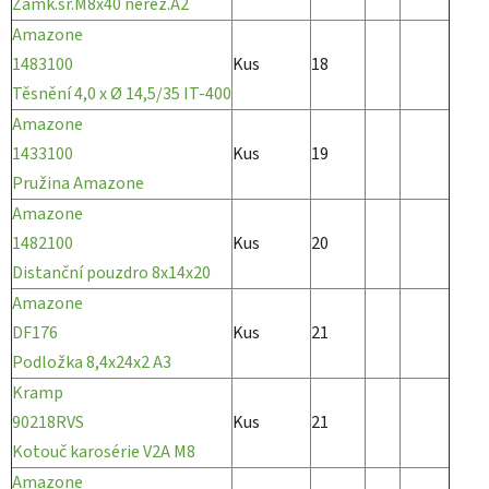
Zámk.šr.M8x40 nerez.A2
Amazone
1483100
Kus
18
Těsnění 4,0 x Ø 14,5/35 IT-400
Amazone
1433100
Kus
19
Pružina Amazone
Amazone
1482100
Kus
20
Distanční pouzdro 8x14x20
Amazone
DF176
Kus
21
Podložka 8,4x24x2 A3
Kramp
90218RVS
Kus
21
Kotouč karosérie V2A M8
Amazone