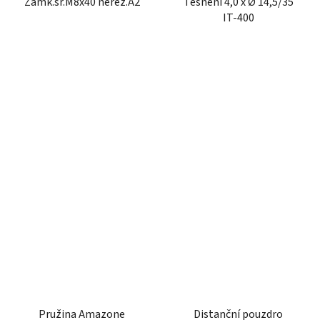
Zámk.šr.M8x40 nerez.A2
Těsnění 4,0 x Ø 14,5/35
IT-400
Pružina Amazone
Distanční pouzdro