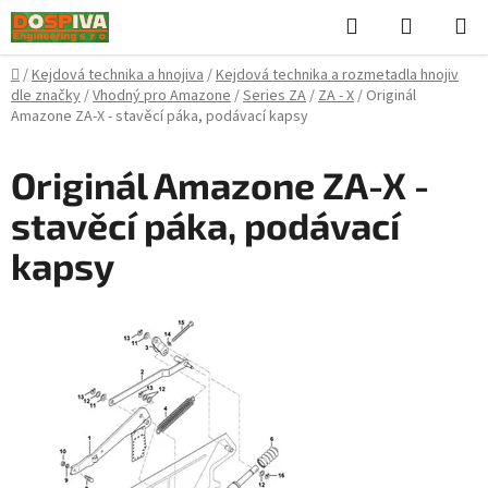
Přejít
Hledat
NÁKUPN
na
KOŠÍK
obsah
Domů
/
Kejdová technika a hnojiva
/
Kejdová technika a rozmetadla hnojiv
dle značky
/
Vhodný pro Amazone
/
Series ZA
/
ZA - X
/
Originál
Amazone ZA-X - stavěcí páka, podávací kapsy
Originál Amazone ZA-X -
stavěcí páka, podávací
kapsy