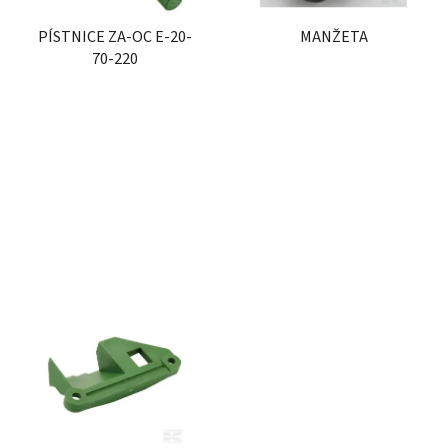
r
t
PÍSTNICE ZA-OC E-20-
MANŽETA
o
ů
70-220
d
u
k
t
ů