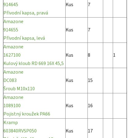
914645
Kus
7
Přivodní kapsa, pravá
Amazone
914655
Kus
7
Přivodní kapsa, levá
Amazone
1627100
Kus
8
1
Kulový kloub RD 669 16X 45,5
Amazone
DC083
Kus
15
Šroub M10x110
Amazone
1089100
Kus
16
Pojistný kroužek PA66
Kramp
603840RVSP050
Kus
17