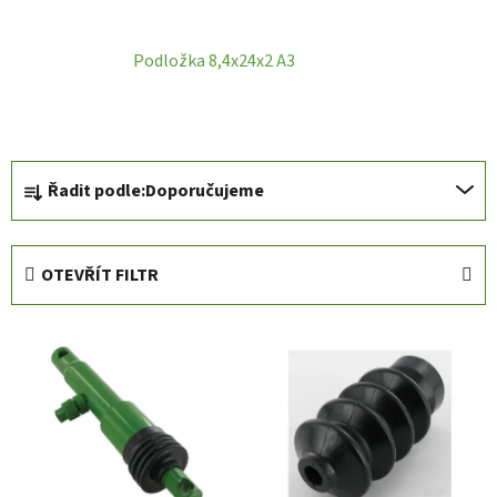
Podložka 8,4x24x2 A3
Ř
Řadit podle:
Doporučujeme
a
z
e
OTEVŘÍT FILTR
n
í
V
p
ý
r
p
o
i
d
s
u
p
k