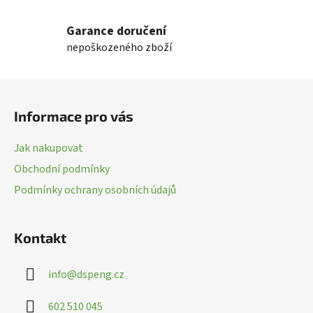
a
á
n
c
Garance doručení
í
í
nepoškozeného zboží
p
r
Z
v
k
á
Informace pro vás
y
p
v
a
ý
Jak nakupovat
t
p
Obchodní podmínky
í
i
Podmínky ochrany osobních údajů
s
u
Kontakt
info
@
dspeng.cz
602 510 045