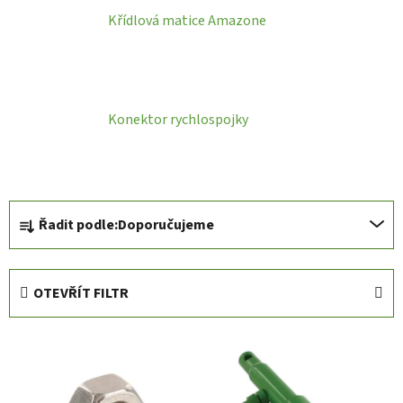
Křídlová matice Amazone
Konektor rychlospojky
Ř
Řadit podle:
Doporučujeme
a
z
e
OTEVŘÍT FILTR
n
í
V
p
ý
r
p
o