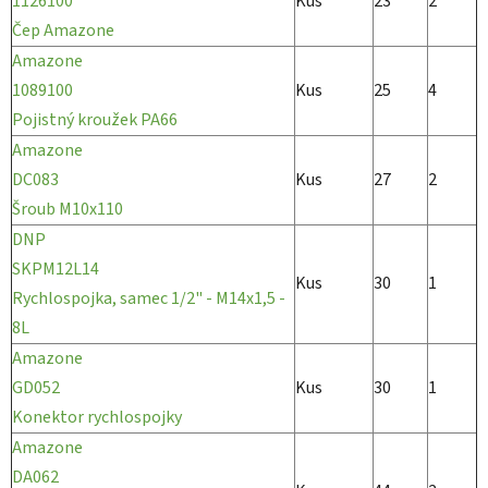
1126100
Kus
23
2
Čep Amazone
Amazone
1089100
Kus
25
4
Pojistný kroužek PA66
Amazone
DC083
Kus
27
2
Šroub M10x110
DNP
SKPM12L14
Kus
30
1
Rychlospojka, samec 1/2" - M14x1,5 -
8L
Amazone
GD052
Kus
30
1
Konektor rychlospojky
Amazone
DA062