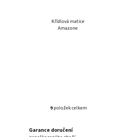
Křídlová matice
Amazone
9
položek celkem
O
v
l
Garance doručení
á