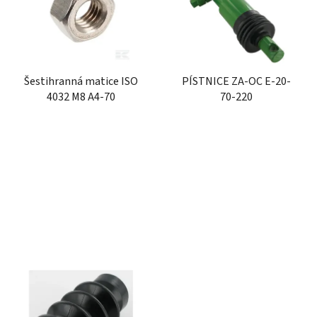
i
d
s
u
p
k
r
t
Šestihranná matice ISO
PÍSTNICE ZA-OC E-20-
o
ů
4032 M8 A4-70
70-220
d
u
k
t
ů