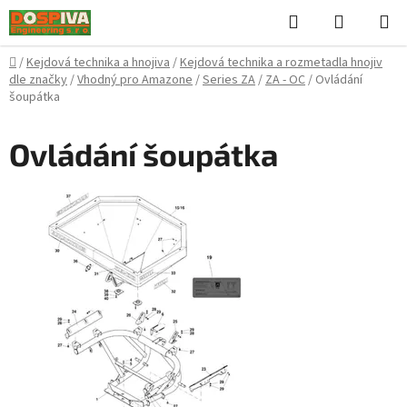
Přejít
Hledat
NÁKUPN
na
KOŠÍK
obsah
Domů
/
Kejdová technika a hnojiva
/
Kejdová technika a rozmetadla hnojiv
dle značky
/
Vhodný pro Amazone
/
Series ZA
/
ZA - OC
/
Ovládání
šoupátka
Ovládání šoupátka