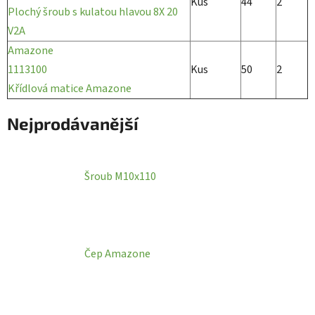
Kus
44
2
Plochý šroub s kulatou hlavou 8X 20
V2A
Amazone
1113100
Kus
50
2
Křídlová matice Amazone
Nejprodávanější
Šroub M10x110
Čep Amazone