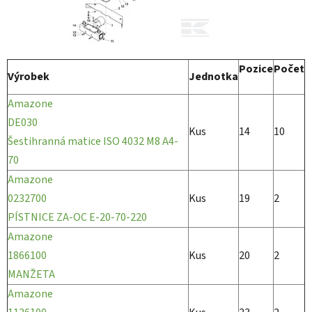
Pozice
Počet
Výrobek
Jednotka
Amazone
DE030
Kus
14
10
Šestihranná matice ISO 4032 M8 A4-
70
Amazone
0232700
Kus
19
2
PÍSTNICE ZA-OC E-20-70-220
Amazone
1866100
Kus
20
2
MANŽETA
Amazone