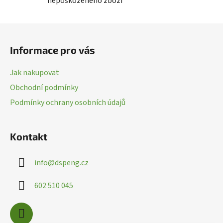
nepoškozeného zboží
d
a
c
Z
í
á
p
Informace pro vás
p
r
a
v
Jak nakupovat
k
t
Obchodní podmínky
y
í
v
Podmínky ochrany osobních údajů
ý
p
i
Kontakt
s
u
info
@
dspeng.cz
602 510 045