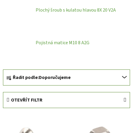
Plochý šroub s kulatou hlavou 8X 20 V2A
Pojistná matice M10 8 A2G
Ř
Řadit podle:
Doporučujeme
a
z
e
OTEVŘÍT FILTR
n
í
V
p
ý
r