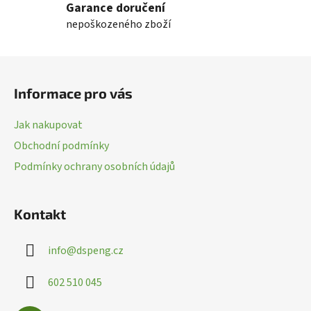
Garance doručení
á
nepoškozeného zboží
d
a
c
Z
í
á
p
Informace pro vás
p
r
a
v
Jak nakupovat
k
t
Obchodní podmínky
y
í
v
Podmínky ochrany osobních údajů
ý
p
i
Kontakt
s
u
info
@
dspeng.cz
602 510 045