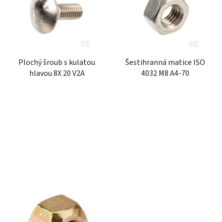
p
o
i
d
s
u
p
k
r
t
Plochý šroub s kulatou
Šestihranná matice ISO
o
ů
hlavou 8X 20 V2A
4032 M8 A4-70
d
u
k
t
ů