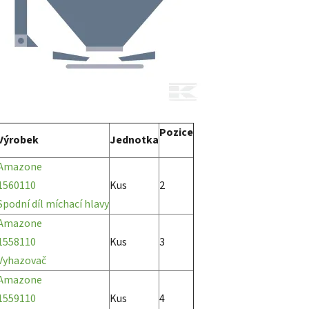
Pozice
Výrobek
Jednotka
Amazone
1560110
Kus
2
Spodní díl míchací hlavy
Amazone
1558110
Kus
3
Vyhazovač
Amazone
1559110
Kus
4