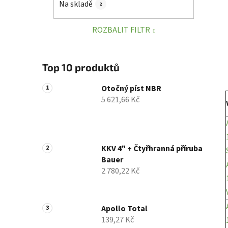
Na skladě
2
p
a
ROZBALIT FILTR
n
e
l
Top 10 produktů
Otočný píst NBR
5 621,66 Kč
KKV 4" + Čtyřhranná příruba
Bauer
2 780,22 Kč
Apollo Total
139,27 Kč