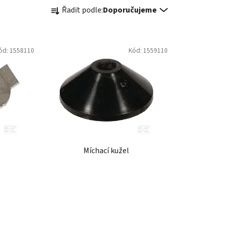
Ř
Řadit podle:
Doporučujeme
a
z
e
ód:
1558110
Kód:
1559110
n
í
p
r
o
d
u
k
Míchací kužel
t
ů