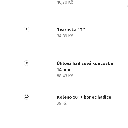
40,70 Kč
Tvarovka "T"
34,39 Kč
Úhlová hadicová koncovka
14 mm
88,43 Kč
Koleno 90° + konec hadice
29 Kč