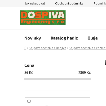
Přejít
Jak nakupovat
Obchodní podmínky
Podmínk
na
obsah
Novinky
Katalog hadic
Oleje
Domů
/
Kejdová technika a hnojiva
/
Kejdová technika a rozmet
P
o
Cena
s
36
Kč
2809
Kč
t
r
a
n
n
í