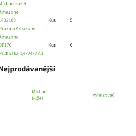
Míchací kužel
Amazone
1433100
Kus
5
Pružina Amazone
Amazone
DF176
Kus
6
Podložka 8,4x24x2 A3
Nejprodávanější
Míchací
Vyhazovač
kužel