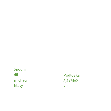
Spodní
díl
Podložka
míchací
8,4x24x2
hlavy
A3