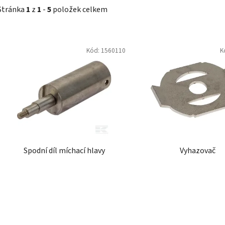
Stránka
1
z
1
-
5
položek celkem
V
Kód:
1560110
K
ý
p
i
s
p
r
o
d
Spodní díl míchací hlavy
Vyhazovač
u
k
t
ů