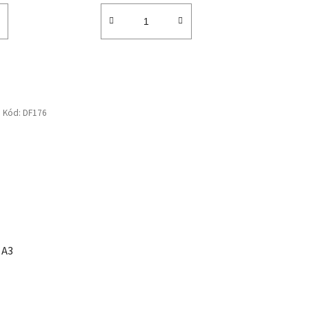
Kód:
DF176
 A3