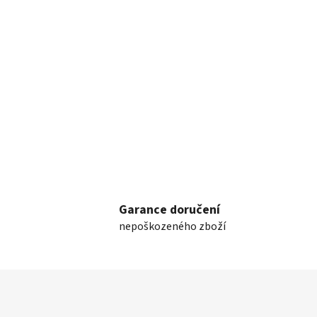
Garance doručení
nepoškozeného zboží
Z
á