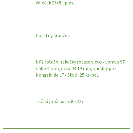
Váleček 25x8 - plast
Pojistný kroužek
Nůž rotační sekačky rotace vlevo / vpravo 97
x 50 x 4 mm; otvor Ø 19 mm; vhodný pro
Kongskilde JF / Stoll; 25 ks/bal.
Tažná pružina 6x36x227
Ř