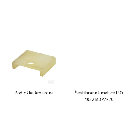
ů
Podložka Amazone
Šestihranná matice ISO
4032 M8 A4-70