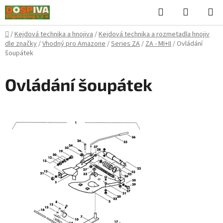
Přejít
Hledat
NÁKUPN
na
KOŠÍK
obsah
Domů
/
Kejdová technika a hnojiva
/
Kejdová technika a rozmetadla hnojiv
dle značky
/
Vhodný pro Amazone
/
Series ZA
/
ZA - MI+II
/
Ovládání
šoupátek
Ovládání šoupátek