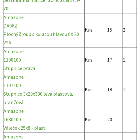
Šestihranná matice ISO 4032 M8 A4-
70
Amazone
DA062
Kus
15
2
Plochý šroub s kulatou hlavou 8X 20
V2A
Amazone
1108100
Kus
17
1
Stupnice pravá
Amazone
1107100
Kus
18
1
Stupnice 3x20x330 levá plastová,
oranžová
Amazone
1680100
Kus
20
Váleček 25x8 - plast
Amazone