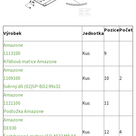
Pozice
Počet
Výrobek
Jednotka
Amazone
1113100
Kus
9
Křídlová matice Amazone
Amazone
1109100
Kus
10
2
Svěrný díl (02)SP-BD2.99x32
Amazone
1121100
Kus
11
Podložka Amazone
Amazone
DE030
Kus
12
4