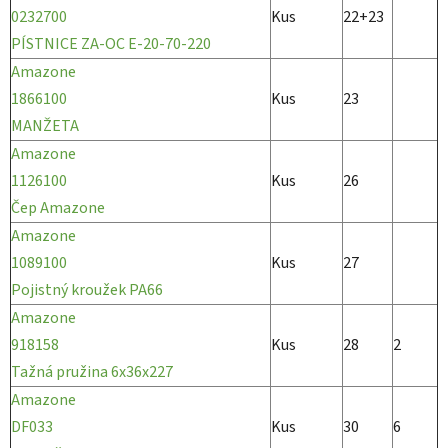
0232700
Kus
22+23
PÍSTNICE ZA-OC E-20-70-220
Amazone
1866100
Kus
23
MANŽETA
Amazone
1126100
Kus
26
Čep Amazone
Amazone
1089100
Kus
27
Pojistný kroužek PA66
Amazone
918158
Kus
28
2
Tažná pružina 6x36x227
Amazone
DF033
Kus
30
6