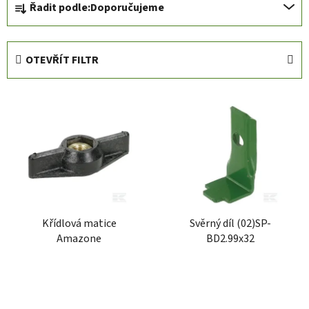
Řadit podle:
Doporučujeme
a
z
e
OTEVŘÍT FILTR
n
í
V
p
ý
r
p
o
i
d
s
u
p
k
r
t
Křídlová matice
Svěrný díl (02)SP-
o
ů
Amazone
BD2.99x32
d
u
k
t