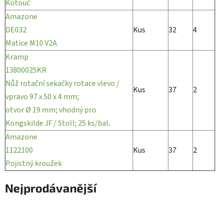
Kotouč
Amazone
DE032
Kus
32
4
Matice M10 V2A
Kramp
13800025KR
Nůž rotační sekačky rotace vlevo /
Kus
37
2
vpravo 97 x 50 x 4 mm;
otvor Ø 19 mm; vhodný pro
Kongskilde JF / Stoll; 25 ks/bal
.
Amazone
1122100
Kus
37
2
Pojistný kroužek
Nejprodávanější