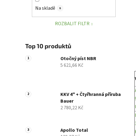
í
Na skladě
8
p
a
ROZBALIT FILTR
n
e
l
Top 10 produktů
Otočný píst NBR
5 621,66 Kč
KKV 4" + Čtyřhranná příruba
Bauer
2 780,22 Kč
Apollo Total