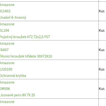
Amazone
911402
Kus
Unašeč 6-hranný
Amazone
DL104
Kus
Pojistný kroužek 472 72x2,5 FST
Amazone
FA007
Kus
Těsnicí kroužek hřídele 30X72X10
Amazone
1220100
Kus
Ochranná krytka
Amazone
DM006
Kus
Lícované pero 8X 7X 25
Amazone