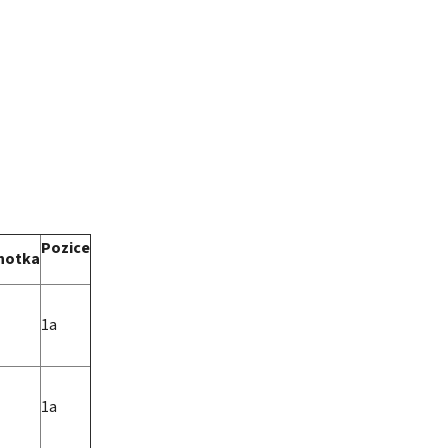
Pozice
notka
1a
1a