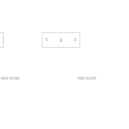
ů
Kód:
DL060
Kód:
DL059