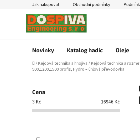
Přejít
Jak nakupovat
Obchodní podmínky
Podmínk
na
obsah
Novinky
Katalog hadic
Oleje
Domů
/
Kejdová technika a hnojiva
/
Kejdová technika a rozmet
900,1200,1500 profis, Hydro – úhlová převodovka
P
o
Cena
s
3
Kč
16946
Kč
t
r
a
n
n