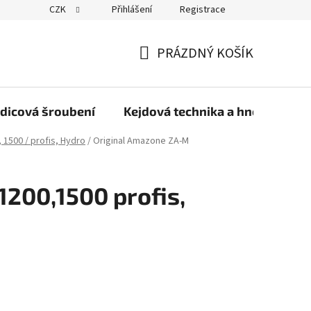
CZK
Přihlášení
Registrace
PRÁZDNÝ KOŠÍK
NÁKUPNÍ
KOŠÍK
dicová šroubení
Kejdová technika a hnojiva
, 1500 / profis, Hydro
/
Original Amazone ZA-M
200,1500 profis,