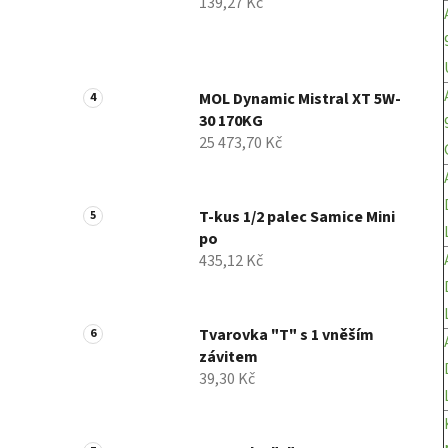
139,27 Kč
MOL Dynamic Mistral XT 5W-
30 170KG
25 473,70 Kč
T-kus 1/2 palec Samice Mini
po
435,12 Kč
Tvarovka "T" s 1 vněším
závitem
39,30 Kč