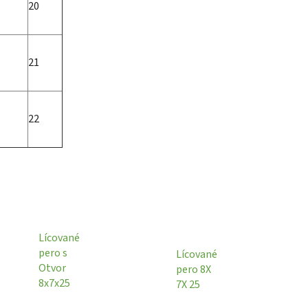
20
21
22
Lícované
pero s
Lícované
Otvor
pero 8X
8x7x25
7X 25