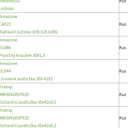
NWB09103
Kus
Ložisko
Amazone
CA023
Kus
Rad.kulič.ložisko DIN 625 6306
Amazone
DL086
Kus
Pojistný kroužek 30X1,5
Amazone
DL044
Kus
Lícovaná podložka 30X 42X1
Kramp
988304205P025
Kus
Distanční podložka 30x42x0,5
Kramp
988304203P025
Kus
Distanční podložka 30x42x0,3