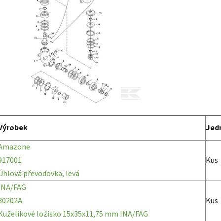
Výrobek
Jed
Amazone
917001
Kus
Úhlová převodovka, levá
INA/FAG
30202A
Kus
Kuželíkové ložisko 15x35x11,75 mm INA/FAG