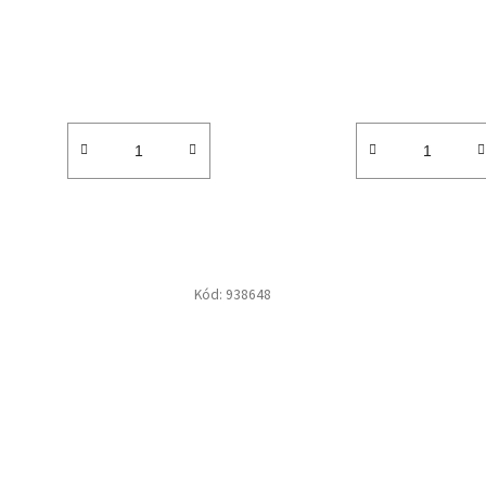
k
t
ů
Kód:
938648