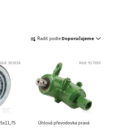
Ř
Řadit podle:
Doporučujeme
a
z
e
Kód:
30202A
Kód:
917000
n
í
p
r
o
d
u
k
35x11,75
Úhlová převodovka pravá
t