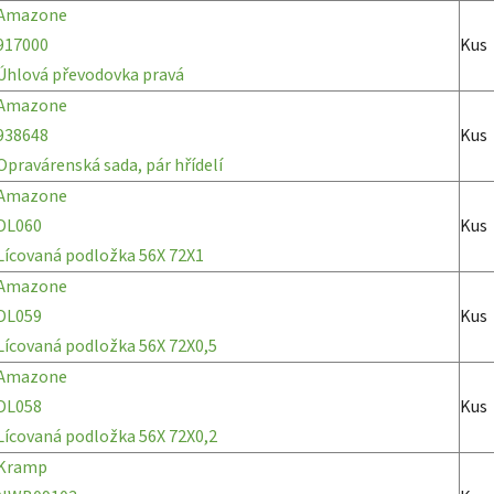
Amazone
917000
Kus
Úhlová převodovka pravá
Amazone
938648
Kus
Opravárenská sada, pár hřídelí
Amazone
DL060
Kus
Lícovaná podložka 56X 72X1
Amazone
DL059
Kus
Lícovaná podložka 56X 72X0,5
Amazone
DL058
Kus
Lícovaná podložka 56X 72X0,2
Kramp