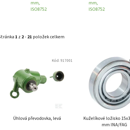
mm,
mm,
ISO8752
ISO8752
Stránka
1
z
2
-
21
položek celkem
V
Kód:
917001
ý
p
i
s
p
r
o
d
Úhlová převodovka, levá
Kuželíkové ložisko 15x
u
mm INA/FAG