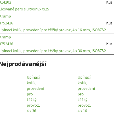
914202
Kus
Lícované pero s Otvor 8x7x25
Kramp
8752416
Kus
Upínací kolík, provedení pro těžký provoz, 4 x 16 mm, ISO8752
Kramp
8752436
Kus
Upínací kolík, provedení pro těžký provoz, 4 x 36 mm, ISO8752
Nejprodávanější
Upínací
Upínací
kolík,
kolík,
provedení
provedení
pro
pro
těžký
těžký
provoz,
provoz,
4 x 36
4 x 16