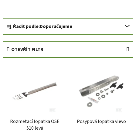
Ř
Řadit podle:
Doporučujeme
a
z
e
OTEVŘÍT FILTR
n
í
V
p
ý
r
p
o
i
d
s
u
p
k
r
t
Rozmetací lopatka OSE
Posypová lopatka vlevo
o
ů
510 levá
d