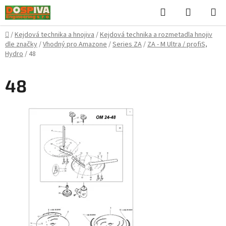
Přejít
Hledat
NÁKUPN
na
KOŠÍK
obsah
Domů
/
Kejdová technika a hnojiva
/
Kejdová technika a rozmetadla hnojiv
dle značky
/
Vhodný pro Amazone
/
Series ZA
/
ZA - M Ultra / profiS,
Hydro
/
48
48