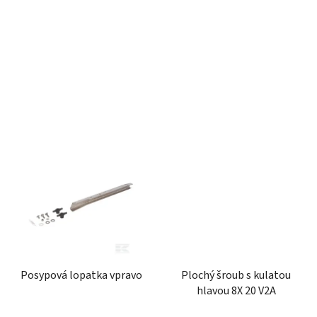
u
k
t
ů
Posypová lopatka vpravo
Plochý šroub s kulatou
hlavou 8X 20 V2A