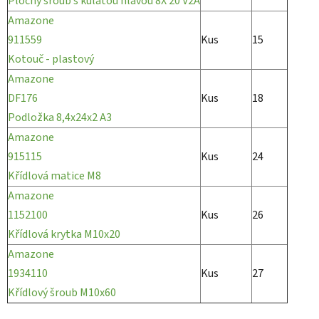
Plochý šroub s kulatou hlavou 8X 20 V2A
Amazone
911559
Kus
15
Kotouč - plastový
Amazone
DF176
Kus
18
Podložka 8,4x24x2 A3
Amazone
915115
Kus
24
Křídlová matice M8
Amazone
1152100
Kus
26
Křídlová krytka M10x20
Amazone
1934110
Kus
27
Křídlový šroub M10x60