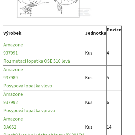
Pozice
Výrobek
Jednotka
Amazone
937991
Kus
4
Rozmetací lopatka OSE 510 levá
Amazone
937989
Kus
5
Posypová lopatka vlevo
Amazone
937992
Kus
6
Posypová lopatka vpravo
Amazone
DA062
Kus
14