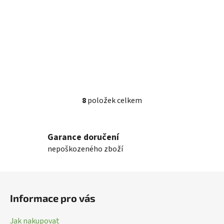
8
položek celkem
O
v
l
Garance doručení
á
nepoškozeného zboží
d
a
c
Z
í
á
p
Informace pro vás
p
r
a
v
Jak nakupovat