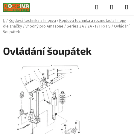
Přejít
Hledat
NÁKUPN
na
KOŠÍK
obsah
Domů
/
Kejdová technika a hnojiva
/
Kejdová technika a rozmetadla hnojiv
dle značky
/
Vhodný pro Amazone
/
Series ZA
/
ZA - F/ FR/ FS
/
Ovládání
šoupátek
Ovládání šoupátek