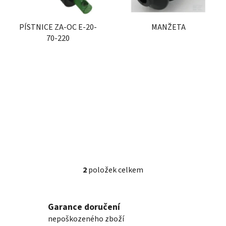
p
k
r
t
PÍSTNICE ZA-OC E-20-
MANŽETA
o
ů
70-220
d
u
k
t
ů
2
položek celkem
O
v
l
Garance doručení
á
nepoškozeného zboží
d