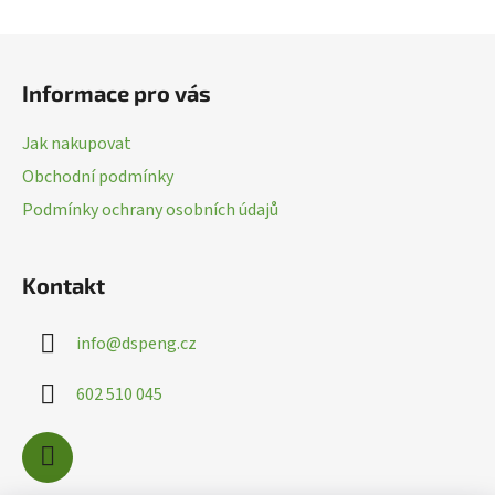
a
c
Z
í
á
p
Informace pro vás
p
r
a
v
Jak nakupovat
k
t
Obchodní podmínky
y
í
v
Podmínky ochrany osobních údajů
ý
p
i
Kontakt
s
u
info
@
dspeng.cz
602 510 045