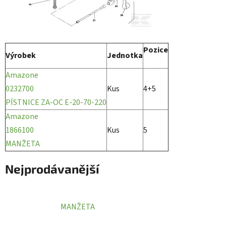
Pozice
Výrobek
Jednotka
Amazone
0232700
Kus
4+5
PÍSTNICE ZA-OC E-20-70-220
Amazone
1866100
Kus
5
MANŽETA
Nejprodávanější
MANŽETA