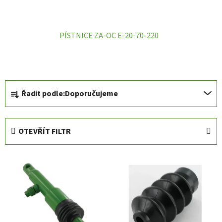
PÍSTNICE ZA-OC E-20-70-220
Ř
Řadit podle:
Doporučujeme
a
z
e
OTEVŘÍT FILTR
n
í
V
p
ý
r
p
o
i
d
s
u