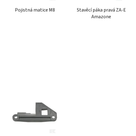
r
t
Pojistná matice M8
Stavěcí páka pravá ZA-E
o
ů
Amazone
d
u
k
t
ů