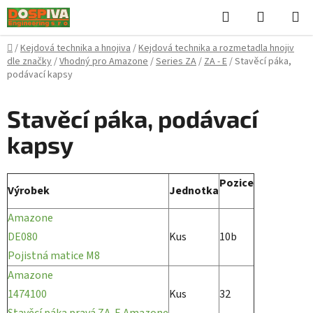
Přejít
Hledat
NÁKUPN
na
KOŠÍK
obsah
Domů
/
Kejdová technika a hnojiva
/
Kejdová technika a rozmetadla hnojiv
dle značky
/
Vhodný pro Amazone
/
Series ZA
/
ZA - E
/
Stavěcí páka,
podávací kapsy
Stavěcí páka, podávací
kapsy
Pozice
Výrobek
Jednotka
Amazone
DE080
Kus
10b
Pojistná matice M8
Amazone
1474100
Kus
32
Stavěcí páka pravá ZA-E Amazone