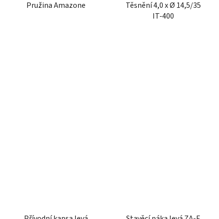
Pružina Amazone
Těsnění 4,0 x Ø 14,5/35
IT-400
Přívodní kapsa levá
Stavěcí páka levá ZA-E