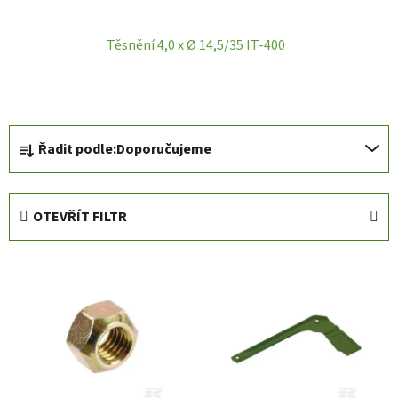
Těsnění 4,0 x Ø 14,5/35 IT-400
Ř
Řadit podle:
Doporučujeme
a
z
e
OTEVŘÍT FILTR
n
í
V
p
ý
r
p
o
i
d
s
u
p
k