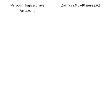
Přívodní kapsa pravá
Zámk.šr.M8x40 nerez.A2
Amazone