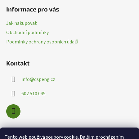
á
p
Informace pro vás
p
r
a
v
Jak nakupovat
k
t
Obchodní podmínky
y
í
v
Podmínky ochrany osobních údajů
ý
p
i
Kontakt
s
u
info
@
dspeng.cz
602 510 045
Nákupní košík
Tento web používá soubory cookie. Dalším procházením