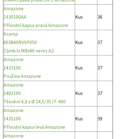
Amazone
1430100AA
Kus
36
Přívodní kapsa pravá Amazone
Kramp
603840RVSP050
Kus
37
Zámk.šr.M8x40 nerez.A2
Amazone
1433100
Kus
37
Pružina Amazone
Amazone
1483100
Kus
37
Těsnění 4,0 x Ø 14,5/35 IT-400
Amazone
1435100
Kus
39
Přívodní kapsa levá Amazone
Amazone