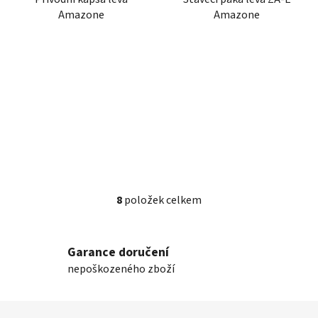
Amazone
Amazone
8
položek celkem
O
v
l
Garance doručení
á
nepoškozeného zboží
d
a
c
Z
í