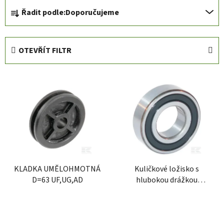
Ř
Řadit podle:
Doporučujeme
a
z
e
OTEVŘÍT FILTR
n
í
V
p
ý
r
p
o
i
d
s
u
p
k
r
t
KLADKA UMĚLOHMOTNÁ
Kuličkové ložisko s
o
ů
D=63 UF,UG,AD
hlubokou drážkou
d
30x55x13 mm INA/FAG
u
k
t