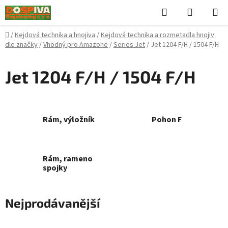
Přejít
Hledat
NÁKUPN
na
KOŠÍK
obsah
Domů
/
Kejdová technika a hnojiva
/
Kejdová technika a rozmetadla hnojiv
dle značky
/
Vhodný pro Amazone
/
Series Jet
/
Jet 1204 F/H / 1504 F/H
Jet 1204 F/H / 1504 F/H
Rám, výložník
Pohon F
Rám, rameno
spojky
Nejprodávanější