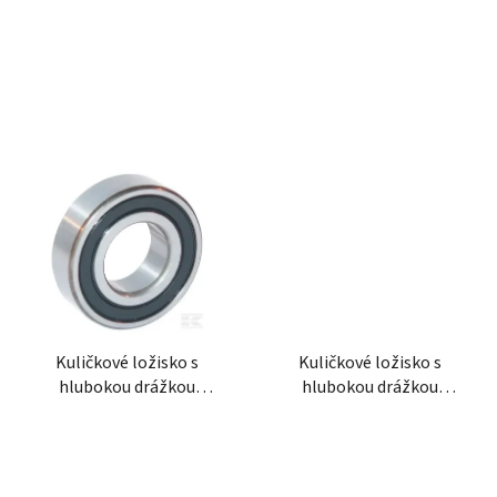
ů
Kuličkové ložisko s
Kuličkové ložisko s
hlubokou drážkou
hlubokou drážkou
30x62x16 mm gopart
30x62x16 mm INA/FAG