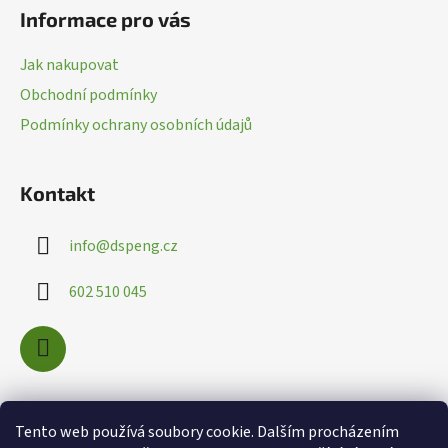
á
Informace pro vás
y
p
v
a
ý
Jak nakupovat
t
p
Obchodní podmínky
í
i
Podmínky ochrany osobních údajů
s
u
Kontakt
info
@
dspeng.cz
602 510 045
Nákupní košík
Tento web používá soubory cookie. Dalším procházením