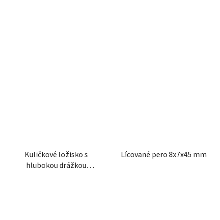
Kuličkové ložisko s
Lícované pero 8x7x45 mm
hlubokou drážkou
70x110x20 mm INA/FAG