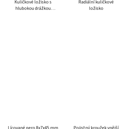
Kuličkové ložisko s
Radiální kuličkové
hlubokou drážkou
ložisko
30x55x13 mm INA/FAG
Lícované pero 8x7x45 mm
Pojistný kroužek vnější