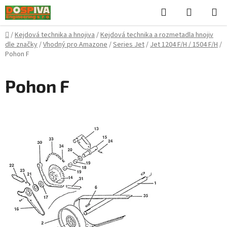
Přejít
Hledat
NÁKUPN
na
KOŠÍK
obsah
Domů
/
Kejdová technika a hnojiva
/
Kejdová technika a rozmetadla hnojiv
dle značky
/
Vhodný pro Amazone
/
Series Jet
/
Jet 1204 F/H / 1504 F/H
/
Pohon F
Pohon F