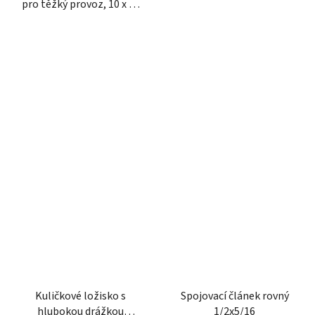
pro těžký provoz, 10 x 50
mm, ISO8752
Kuličkové ložisko s
Spojovací článek rovný
hlubokou drážkou
1/2x5/16