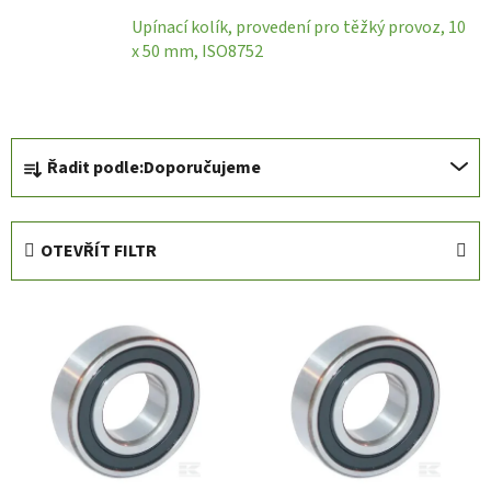
Upínací kolík, provedení pro těžký provoz, 10
x 50 mm, ISO8752
Ř
Řadit podle:
Doporučujeme
a
z
e
OTEVŘÍT FILTR
n
í
V
p
ý
r
p
o
i
d
s
u
p
k
r