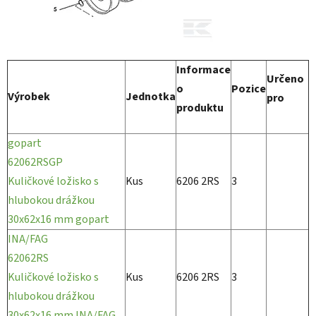
Informace
Určeno
o
Pozice
Výrobek
Jednotka
pro
produktu
gopart
62062RSGP
Kuličkové ložisko s
Kus
6206 2RS
3
hlubokou drážkou
30x62x16 mm gopart
INA/FAG
62062RS
Kuličkové ložisko s
Kus
6206 2RS
3
hlubokou drážkou
30x62x16 mm INA/FAG