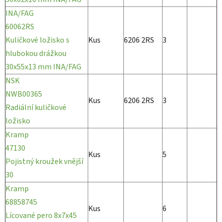
INA/FAG
60062RS
Kuličkové ložisko s
Kus
6206 2RS
3
hlubokou drážkou
30x55x13 mm INA/FAG
NSK
NWB00365
Kus
6206 2RS
3
Radiální kuličkové
ložisko
Kramp
47130
Kus
5
Pojistný kroužek vnější
30
Kramp
68858745
Kus
6
Lícované pero 8x7x45