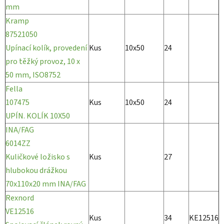
mm
Kramp
87521050
Upínací kolík, provedení
Kus
10x50
24
pro těžký provoz, 10 x
50 mm, ISO8752
Fella
107475
Kus
10x50
24
UPÍN. KOLÍK 10X50
INA/FAG
6014ZZ
Kuličkové ložisko s
Kus
27
hlubokou drážkou
70x110x20 mm INA/FAG
Rexnord
VE12516
Kus
34
KE12516