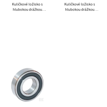
t
Kuličkové ložisko s
Kuličkové ložisko s
o
ů
hlubokou drážkou
hlubokou drážkou
d
30x62x16 mm gopart
30x62x16 mm INA/FAG
u
k
t
ů