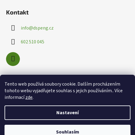
Kontakt
info
@
dspeng.cz
602 510 045
Nákupní košík
Tento web používá soubory cookie. Dalším procházením
tohoto webu vyjadřujete souhlas s jejich používáním.. Více
informací
zde
.
0
KS /
0 KČ
Nastavení
Souhlasím
Vytvořil Shoptet