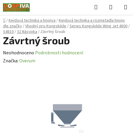
Přejít
Hledat
NÁKUPN
na
KOŠÍK
obsah
Domů
/
Kejdová technika a hnojiva
/
Kejdová technika a rozmetadla hnojiv
dle značky
/
Vhodný pro Kongskilde
/
Series Kongskilde Wing Jet 4800
/
S4810
/
32 Násypka
/
Závrtný šroub
Závrtný šroub
Průměrné
Neohodnoceno
Podrobnosti hodnocení
hodnocení
Značka:
Overum
produktu
je
0,0
z
5
hvězdiček.