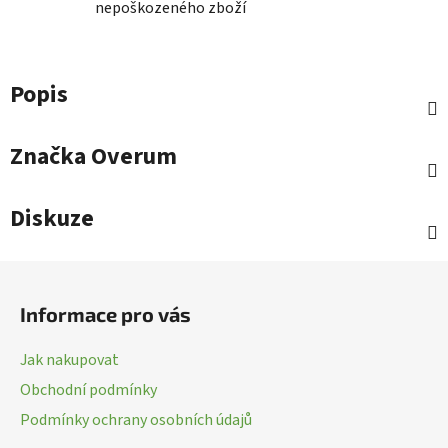
nepoškozeného zboží
Popis
Značka
Overum
Diskuze
Z
á
Informace pro vás
p
a
Jak nakupovat
t
Obchodní podmínky
í
Podmínky ochrany osobních údajů