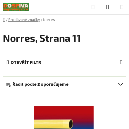
Přejít
Hledat
NÁKUPN
na
KOŠÍK
obsah
Domů
/
Prodávané značky
/
Norres
Norres
, Strana 11
OTEVŘÍT FILTR
Ř
Řadit podle:
Doporučujeme
a
z
V
e
ý
n
p
í
i
p