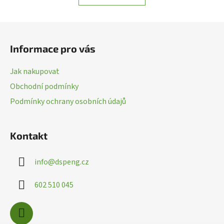
o
á
v
á
d
Z
n
a
á
í
c
Informace pro vás
p
í
a
p
Jak nakupovat
r
t
Obchodní podmínky
v
í
k
Podmínky ochrany osobních údajů
y
v
ý
Kontakt
p
i
info
@
dspeng.cz
s
u
602 510 045