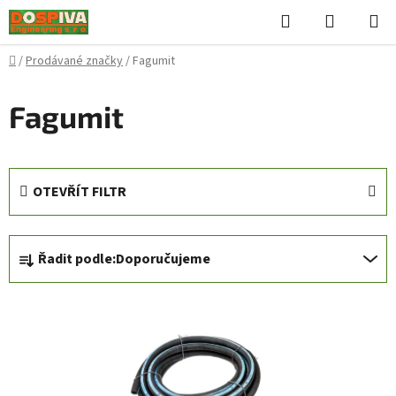
Přejít
Hledat
NÁKUPN
na
KOŠÍK
obsah
Domů
/
Prodávané značky
/
Fagumit
Fagumit
OTEVŘÍT FILTR
Ř
Řadit podle:
Doporučujeme
a
z
V
e
ý
n
p
í
i
p