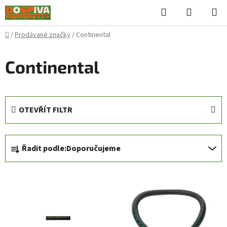
Přejít
Hledat
NÁKUPN
na
KOŠÍK
obsah
Domů
/
Prodávané značky
/
Continental
Continental
OTEVŘÍT FILTR
Ř
Řadit podle:
Doporučujeme
a
z
V
e
ý
n
p
í
i
p