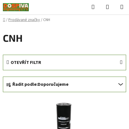
Přejít
Hledat
NÁKUPN
na
KOŠÍK
obsah
Domů
/
Prodávané značky
/
CNH
CNH
OTEVŘÍT FILTR
Ř
Řadit podle:
Doporučujeme
a
z
V
e
ý
n
p
í
i
p