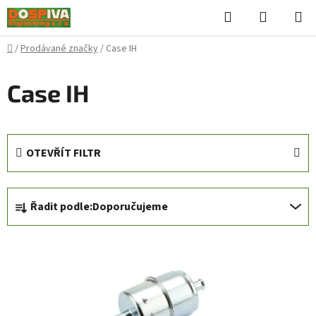
Přejít
Hledat
NÁKUPN
na
KOŠÍK
obsah
Domů
/
Prodávané značky
/
Case IH
Case IH
OTEVŘÍT FILTR
Ř
Řadit podle:
Doporučujeme
a
z
V
e
ý
n
p
í
i
p